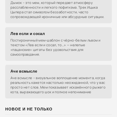
Дымок – это мем, который передает атмосферу
расслабленности и легкого пофигизма. Трек Ицыка
Цыпера стал символом беззаботности, часто
сопровождающей ироничные или абсурдные ситуации.
Лев если и сосал
Постироничный мем-шаблон с чёрно-белым львом и
текстом «Лев если и сосал, то…» — нелепые
«пацанские» цитаты без удовольствия для
самооправдания.
Аче всмысле
Аче всмысле – визуальное воплощение момента, когда
реальность кажется настолько неожиданной, что у вас
просто нет слов. Мем показывает искажённого рыжего
кота, выражающего шок и полное непонимание
НОВОЕ И НЕ ТОЛЬКО