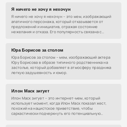
Я ничего не хочу я нехочун
Я ничего не хочу я нехочун – это мем, изображающий
апатичного персонажа, который отказывается от
предложений и инициатив, отражая состояние
нежелания и отказа. Его популярность связана с
комическим
Юра Борисов за столом
Юра Борисов за столом – мем, изображающий актера
Юру Борисова в образе типичного родственника на
застолье, который добавляет в атмосферу праздника
легкую задушевность и юмор.
Илон Маск зигует
Илон Маск зигует – это интернет-мем, который
использует момент, когда Илон Маск показал жест,
похожий на нацистское приветствие, чтобы
саркастически подчеркнуть его потенциальную
поддержку