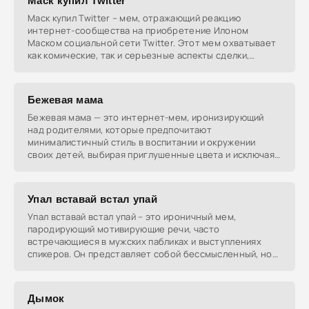
Маск купил Twitter
Маск купил Twitter – мем, отражающий реакцию
интернет-сообщества на приобретение Илоном
Маском социальной сети Twitter. Этот мем охватывает
как комические, так и серьезные аспекты сделки,
включая
Бежевая мама
Бежевая мама — это интернет-мем, иронизирующий
над родителями, которые предпочитают
минималистичный стиль в воспитании и окружении
своих детей, выбирая приглушенные цвета и исключая
всё яркое. Мем
Упал вставай встал упай
Упал вставай встал упай – это ироничный мем,
пародирующий мотивирующие речи, часто
встречающиеся в мужских пабликах и выступлениях
спикеров. Он представляет собой бессмысленный, но
воодушевляющий
Дымок