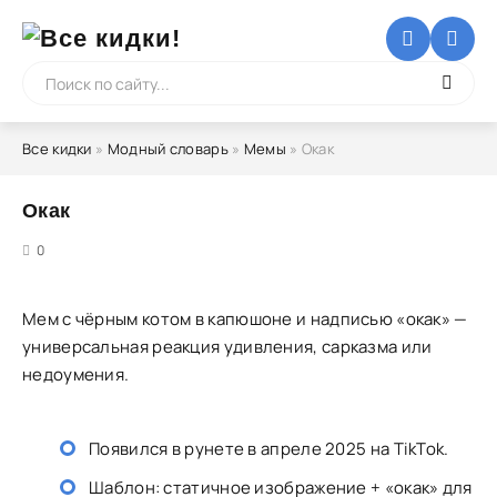
Все кидки
»
Модный словарь
»
Мемы
» Окак
Окак
5
0
Мем с чёрным котом в капюшоне и надписью «окак» —
универсальная реакция удивления, сарказма или
недоумения.
Появился в рунете в апреле 2025 на TikTok.
Шаблон: статичное изображение + «окак» для