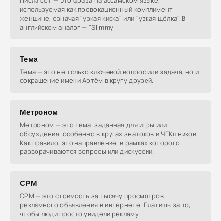
Писла сет — это фраза на ассамском языке,
используемая как провокационный комплимент
женщине, означая "узкая киска" или "узкая щёлка". В
английском аналог — "Slimmy
Тема
Тема — это не только ключевой вопрос или задача, но и
сокращение имени Артём в кругу друзей.
Метроном
Метроном — это тема, заданная для игры или
обсуждения, особенно в кругах знатоков и ЧГКшников.
Как правило, это направление, в рамках которого
разворачиваются вопросы или дискуссии.
CPM
CPM — это стоимость за тысячу просмотров
рекламного объявления в интернете. Платишь за то,
чтобы люди просто увидели рекламу.