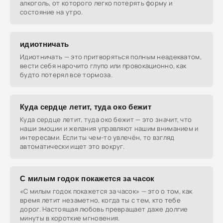
алкоголь, от которого легко потерять форму и
состояние на утро.
идиотничать
Идиотничать — это притворяться полным неадекватом,
вести себя нарочито глупо или провокационно, как
будто потерял все тормоза.
Куда сердце летит, туда око бежит
Куда сердце летит, туда око бежит — это значит, что
наши эмоции и желания управляют нашим вниманием и
интересами. Если ты чем-то увлечён, то взгляд
автоматически ищет это вокруг.
С милым годок покажется за часок
«С милым годок покажется за часок» — это о том, как
время летит незаметно, когда ты с тем, кто тебе
дорог. Настоящая любовь превращает даже долгие
минуты в короткие мгновения.