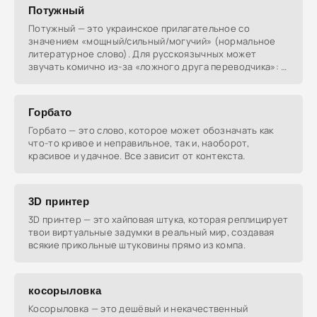
Потужный
Потужный — это украинское прилагательное со
значением «мощный/сильный/могучий» (нормальное
литературное слово). Для русскоязычных может
звучать комично из-за «ложного друга переводчика»: в
русском
Горбато
Горбато — это слово, которое может обозначать как
что-то кривое и неправильное, так и, наоборот,
красивое и удачное. Все зависит от контекста.
3D принтер
3D принтер — это хайповая штука, которая реплицирует
твои виртуальные задумки в реальный мир, создавая
всякие прикольные штуковины прямо из компа.
косорыловка
Косорыловка — это дешёвый и некачественный