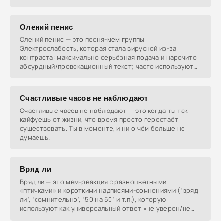
Олений пенис
Олений пенис — это песня-мем группы
Электрослабость, которая стала вирусной из-за
контраста: максимально серьёзная подача и нарочито
абсурдный/провокационный текст; часто используют
как «guilty
Счастливые часов не наблюдают
Счастливые часов не наблюдают — это когда ты так
кайфуешь от жизни, что время просто перестаёт
существовать. Ты в моменте, и ни о чём больше не
думаешь.
Вряд ли
Вряд ли — это мем-реакция с разноцветными
«птичками» и короткими надписями-сомнениями (“вряд
ли”, “сомнительно”, “50 на 50” и т.п.), которую
используют как универсальный ответ «не уверен/не
верю».