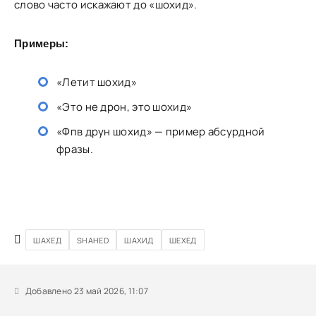
слово часто искажают до «шохид».
Примеры:
«Летит шохид»
«Это не дрон, это шохид»
«Фпв друн шохид» — пример абсурдной
фразы.
ШАХЕД
SHAHED
ШАХИД
ШЕХЕД
Добавлено 23 май 2026, 11:07