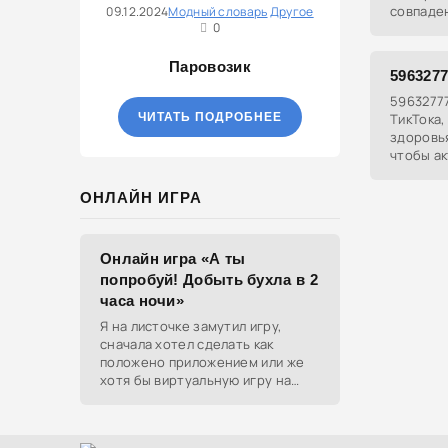
совпаден
09.12.2024
Модный словарь
Другое
0
магическ
сделать
Паровозик
596327
59632777
ЧИТАТЬ ПОДРОБНЕЕ
ТикТока,
здоровья
чтобы а
изменен
ОНЛАЙН ИГРА
Онлайн игра «А ты
попробуй! Добыть бухла в 2
часа ночи»
Я на листочке замутил игру,
сначала хотел сделать как
положено приложением или же
хотя бы виртуальную игру на
ютубе, но решил отделаться
html и фотками, зато играть
можно даже на каком-нибудь