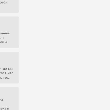
 себя
,
чшения
 он
ей и
лучшения
ает, что
ястье
в учёбе.
из
еха и