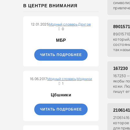
символи
В ЦЕНТРЕ ВНИМАНИЯ
привлеч
числа на
якобы п
половин
12.01.2025
Модный словарь
Другое
890157
0
89015710
который,
МБР
состояни
так назы
"кодов Г
ЧИТАТЬ ПОДРОБНЕЕ
167230
167230 —
16.06.2017
Модный словарь
Модники
якобы п
1
кожи. Лю
пишут ег
Цбшники
избавить
проблем
ЧИТАТЬ ПОДРОБНЕЕ
210614
21061416
которое
для прив