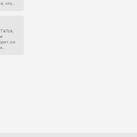
я, что
ную
тояния.
TikTok,
ля
орят, он
их
рк или