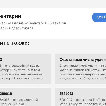
ентарии
ДОБА
альная длина комментария - 50 знаков.
тарии модерируются
ите также:
63
Счастливые числа удачи
3 — это волшебный код из
Счастливые числа удачи — эт
 который рисуют на левом
которые считаются источник
, чтобы привлечь внимание
положительной энергии и вез
, который реально нравится.
Каждое число обладает свое
я, что он помогает тебе
уникальной вибрацией и симв
метнее для твоего краша.
1289018
5281093
89018 — это загадочный
5281093 — это код из ТикТока
 код из ТикТока,
юзеры рисуют на запястье, ч