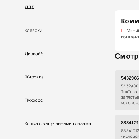
ДДД
Комм
Клёвски
Миним
коммен
Дизвайб
Смотр
Жировка
543298
5432986
ТикТока,
запястье
Пухосос
человека
Считаетс
стать за
888412
Кошка с выпученными глазами
88841212
числовой