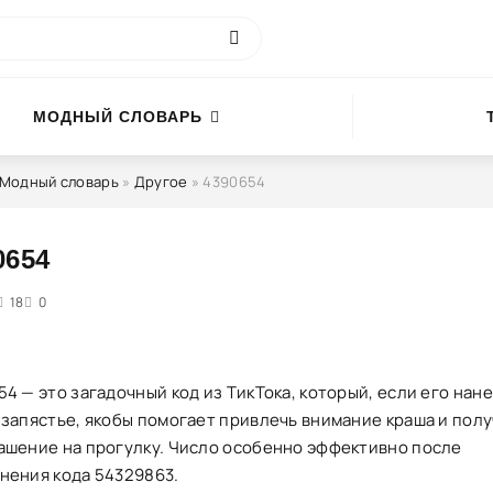
МОДНЫЙ СЛОВАРЬ
Модный словарь
»
Другое
» 4390654
0654
4
18
5
0
4 — это загадочный код из ТикТока, который, если его нане
 запястье, якобы помогает привлечь внимание краша и пол
ашение на прогулку. Число особенно эффективно после
нения кода 54329863.