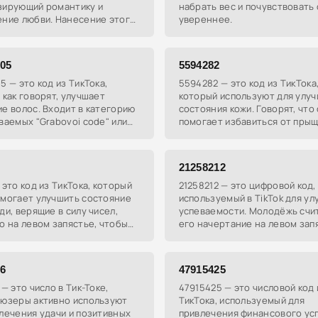
зирующий романтику и
набрать вес и почувствовать
ение любви. Нанесение этого
увереннее.
 тело, особенно на запястье,
омогает найти свою вторую
ку
105
5594282
5 — это код из ТикТока,
5594282 — это код из ТикТока
 как говорят, улучшает
который используют для улу
е волос. Входит в категорию
состояния кожи. Говорят, что
ваемых "Grabovoi code" или
помогает избавиться от прыщ
рабового".
угрей, делая кожу чистой и
привлекательной для
противоположного пола.
21258212
 это код из ТикТока, который
21258212 — это цифровой код,
омогает улучшить состояние
используемый в TikTok для у
ди, верящие в силу чисел,
успеваемости. Молодёжь счит
о на левом запястье, чтобы
его начертание на левом зап
ся от акне и других кожных
может поднять средний балл 
.
16
47915425
 — это число в Тик-Токе,
47915425 — это числовой код 
 юзеры активно используют
ТикТока, используемый для
лечения удачи и позитивных
привлечения финансового усп