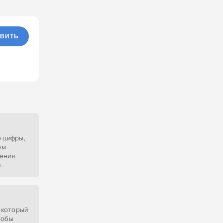
ВИТЬ
о цифры,
ом
ения.
й
оликой.
, который
тобы