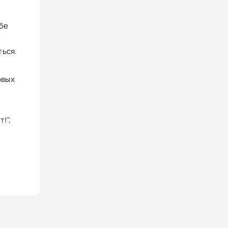
ебе
ться.
овых
!",