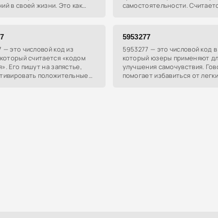
ий в своей жизни. Это как
самостоятельности. Считаетс
ий код, который обещает
он помогает находить денеж
 твои мечты реальностью.
работу и достигать благосос
77
5953277
 — это числовой код из
5953277 — это числовой код в 
 который считается «кодом
который юзеры применяют д
». Его пишут на запястье,
улучшения самочувствия. Гов
ктивировать положительные
помогает избавиться от легк
ия в организме.
недомоганий, таких как насмо
чихание.