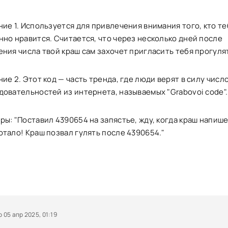
ние 1. Используется для привлечения внимания того, кто т
нно нравится. Считается, что через несколько дней после
ения числа твой краш сам захочет пригласить тебя прогуля
ие 2. Этот код — часть тренда, где люди верят в силу числ
довательностей из интернета, называемых "Grabovoi code".
ы: "Поставил 4390654 на запястье, жду, когда краш напишет
отало! Краш позвал гулять после 4390654."
05 апр 2025, 01:19