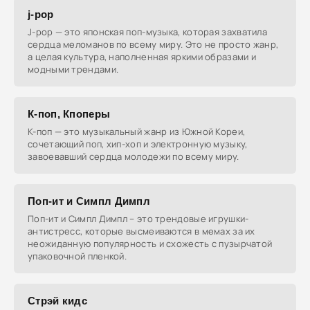
j-pop
J-pop — это японская поп-музыка, которая захватила
сердца меломанов по всему миру. Это не просто жанр,
а целая культура, наполненная яркими образами и
модными трендами.
К-поп, Кпоперы
К-поп — это музыкальный жанр из Южной Кореи,
сочетающий поп, хип-хоп и электронную музыку,
завоевавший сердца молодежи по всему миру.
Поп-ит и Симпл Димпл
Поп-ит и Симпл Димпл – это трендовые игрушки-
антистресс, которые высмеиваются в мемах за их
неожиданную популярность и схожесть с пузырчатой
упаковочной пленкой.
Стрэй кидс