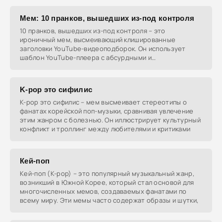
Мем: 10 пранков, вышедших из-под контроля
10 пранков, вышедших из-под контроля – это
ироничный мем, высмеивающий клишированные
заголовки YouTube-видеоподборок. Он использует
шаблон YouTube-плеера с абсурдными и
парадоксальными заголовками,
K-pop это сифилис
K-pop это сифилис – мем высмеивает стереотипы о
фанатах корейской поп-музыки, сравнивая увлечение
этим жанром с болезнью. Он иллюстрирует культурный
конфликт и троллинг между любителями и критиками
Кей-поп
Кей-поп (K-pop) – это популярный музыкальный жанр,
возникший в Южной Корее, который стал основой для
многочисленных мемов, создаваемых фанатами по
всему миру. Эти мемы часто содержат образы и шутки,