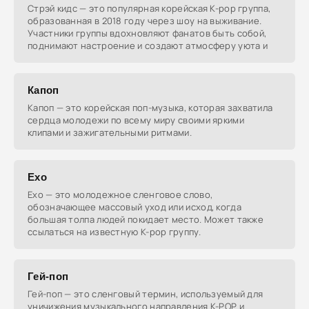
Стрэй кидс — это популярная корейская K-pop группа,
образованная в 2018 году через шоу на выживание.
Участники группы вдохновляют фанатов быть собой,
поднимают настроение и создают атмосферу уюта и
Капоп
Капоп — это корейская поп-музыка, которая захватила
сердца молодежи по всему миру своими яркими
клипами и зажигательными ритмами.
Exo
Exo — это молодежное сленговое слово,
обозначающее массовый уход или исход, когда
большая толпа людей покидает место. Может также
ссылаться на известную K-pop группу.
Гей-поп
Гей-поп — это сленговый термин, используемый для
уничижения музыкального направления K-POP и