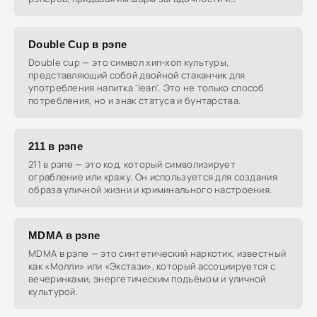
независимости.
Double Cup в рэпе
Double cup — это символ хип-хоп культуры,
представляющий собой двойной стаканчик для
употребления напитка 'lean'. Это не только способ
потребления, но и знак статуса и бунтарства.
211 в рэпе
211 в рэпе — это код, который символизирует
ограбление или кражу. Он используется для создания
образа уличной жизни и криминального настроения.
MDMA в рэпе
MDMA в рэпе — это синтетический наркотик, известный
как «Молли» или «Экстази», который ассоциируется с
вечеринками, энергетическим подъёмом и уличной
культурой.