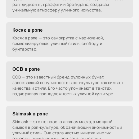
рэп, диджеинг, граффити и брейкданс, создавая
уникальную атмосферу уличного искусства.
Косяк в рэпе
Косяк в рэпе — это самокрутка с марихуаной,
символизирующая уличный стиль, свободу и
бунтарство.
OCB в рэпе
OCB — это известный бренд рулонных бумаг,
завоевавший популярность в рэп-культуре как символ
качества и стиля. Его часто упоминают в текстах,
подчеркивая принадлежность к уличной культуре.
Skimask в рэпе
Skimask — это не просто лыжная маска, а мощный
символ в рэп-культуре, обозначающий анонимность и
уличный стиль. Она стала частью имиджа многих
рэперов, придавая им шарм загадочности и