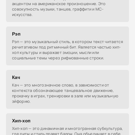
акцентом на американское произношение. Это
совокупность музыки, танцев, граффити и MC-
искусства.
Рэп
Рэп — это музыкальный стиль, в котором текст читается
речитативом под ритмичный бит. Является частью хип-
хоп культуры и выражает эмоции, мысли или
социальные темы через рифмованные строки.
Кач
Кач — это многозначное слово, в зависимости от
контекста обозначающее танцевальное движение,
прокачку в играх, тренировки в зале или музыкальную
эйфорию.
Хип-хоп
Хип-хоп — это динамичная и многогранная субкультура,
где ритм и стиль правят балом. Она объединяет в себе