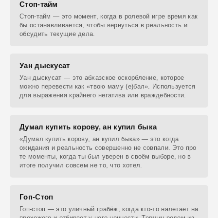
Стоп-тайм
Стоп-тайм — это момент, когда в ролевой игре время как
бы останавливается, чтобы вернуться в реальность и
обсудить текущие дела.
Уан дыскусат
Уан дыскусат — это абхазское оскорбление, которое
можно перевести как «твою маму (е)бал». Используется
для выражения крайнего негатива или враждебности.
Думал купить корову, ан купил быка
«Думал купить корову, ан купил быка» — это когда
ожидания и реальность совершенно не совпали. Это про
те моменты, когда ты был уверен в своём выборе, но в
итоге получил совсем не то, что хотел.
Гоп-Стоп
Гоп-стоп — это уличный грабёж, когда кто-то налетает на
прохожего и отбирает у него ценности. Термин родом из