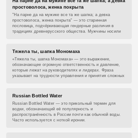
На парне да на мужике все та же шапка; а девка
простоволоса, женка покрыта
"На парне да на мужике все та же шапка; а девка
простоволоса, женка покрыта" — это старинная
пословица, подчёркивающая гендерные различия в
традициях древнерусского общества. Мужчины носили
Тяжела ты, шапка Мономаха
«Тяжела ты, шапка Мономаха» — это выражение,
обозначающее огромную ответственность и давление,
которые лежат на руководителях и лидерах. Фраза
указывает на трудности управления и принятия сложных
Russian Bottled Water
Russian Bottled Water — это прикольный термин для
водки, обозначающий её популярность и
распространённость в России почти как обычной воды.
Часто используется с ноткой иронии.