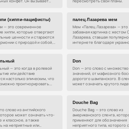
ьных конфет. Он вызывает
пересмотреть свои планы.
 и имеет репутацию опасного
олодёжи.
ппи (хиппи-пацифисты)
палец Лазарева мем
пи — это современное
Мем «Палец Лазарева» — это
е хиппи, которые отвергают
забавная картинка с жестом 
льные ценности и стараются
Лазарева, ставшая популярно
армонии с природой и собой,
интернете благодаря украин
спользуя элементы восточных
певице Оле Цибульской. Жест
ий.
вирусным, так как напомнил
пользователям о
альный
Don
ьный — это когда в ролевой
Don — это слово с множеств
ытие или действие
значений, от мафиозного бос
ся настолько эпическим, что
дорогого шампанского. В сле
озможно проигнорировать.
может означать крутого лиде
росто хит, а настоящий
важного для кого-то человека
игрового момента.
Douche Bag
это слово из английского
Douche Bag — это слово из
которое может означать что-
американского сленга, котор
е и классное, а также
применяют для обозначения
ь на неприятные или
неприятного типа, которого 