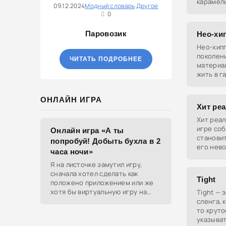
карамел
09.12.2024
Модный словарь
Другое
эйфорию
0
среди м
Паровозик
Нео-хи
Нео-хип
поколени
ЧИТАТЬ ПОДРОБНЕЕ
материа
жить в г
часто и
философ
ОНЛАЙН ИГРА
Хит ре
Хит реал
игре соб
Онлайн игра «А ты
становит
попробуй! Добыть бухла в 2
его нев
часа ночи»
Это не п
Я на листочке замутил игру,
шедевр 
сначала хотел сделать как
Tight
положено приложением или же
хотя бы виртуальную игру на
Tight — 
ютубе, но решил отделаться
сленга, 
html и фотками, зато играть
то круто
можно даже на каком-нибудь
указыват