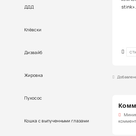
stink»
ДДД
Клёвски
Дизвайб
СТ
Жировка
Добавлено 
Пухосос
Комм
Миним
Кошка с выпученными глазами
коммен