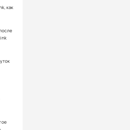
k, как
 после
ink
шуток
е
тое
о