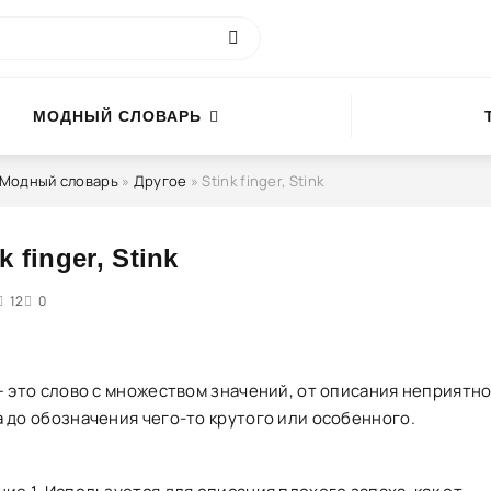
МОДНЫЙ СЛОВАРЬ
Модный словарь
»
Другое
» Stink finger, Stink
k finger, Stink
4
12
5
0
 — это слово с множеством значений, от описания неприятн
а до обозначения чего-то крутого или особенного.