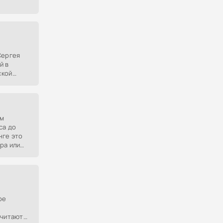
Сергея
й в
ской
 стал
ом
са до
нге это
ра или
.
ое
считают