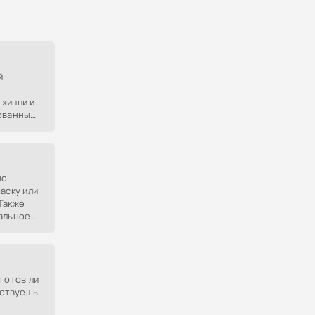
й
хиппи и
рованные
ятся к
и
но
аску или
Также
альное
ге.
готов ли
вствуешь,