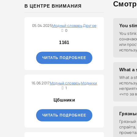
Смотр
В ЦЕНТРЕ ВНИМАНИЯ
05.04.2025
Модный словарь
Другое
You sti
0
You stin
означающ
1161
или прос
использу
грубое 
ЧИТАТЬ ПОДРОБНЕЕ
What a 
What a s
использу
16.06.2017
Модный словарь
Модники
1
неприятн
«что за 
Цбшники
Грязны
ЧИТАТЬ ПОДРОБНЕЕ
Грязный 
спрайта,
промета