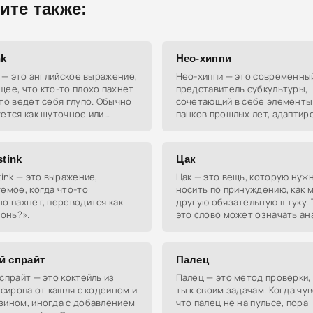
ите также:
nk
Нео-хиппи
k — это английское выражение,
Нео-хиппи — это современны
ее, что кто-то плохо пахнет
представитель субкультуры,
то ведет себя глупо. Обычно
сочетающий в себе элементы 
ется как шуточное или
панков прошлых лет, адапти
оскорбление.
под реалии 21 века. Они стрем
социальной справедливости 
stink
Цак
tink — это выражение,
Цак — это вещь, которую нуж
емое, когда что-то
носить по принуждению, как м
о пахнет, переводится как
другую обязательную штуку. 
вонь?».
это слово может означать ан
отверстие на армянском слен
й спрайт
Палец
спрайт — это коктейль из
Палец — это метод проверки, 
 сиропа от кашля с кодеином и
ты к своим задачам. Когда чу
зином, иногда с добавлением
что палец не на пульсе, пора