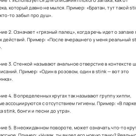
ие 1. Используется для описания плохого запаха, как от
ка, который давно не мылся. Пример: «Братан, тут такой stin
кто-то забыл про душ».
ие 2. Означает «грязный палец», когда речь идет о запахе
х действий. Пример: «После вчерашнего у меня реальный st
».
ние 3. Стенкой называют анальное отверстие в контексте 
исаний. Пример: «Один в розовом, один в stink — вот это
инка».
ние 4. В определенных кругах так называют группу хиппи,
ые ассоциируются с отсутствием гигиены. Пример: «В парк
а stink, бонги и песни до утра».
ние 5. В неожиданном повороте, может означать что-то кру
ассное. Пример: «Чувак, ты видел его новую тачку? Реальн