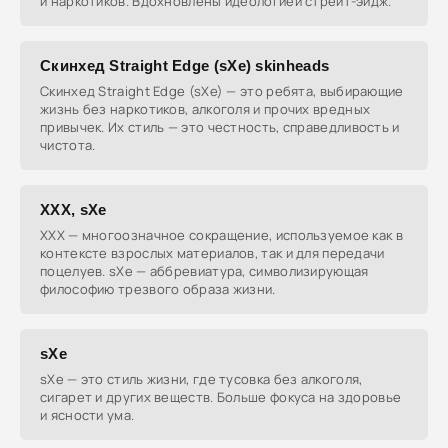
и наркотиков. Вдохновлены идеологией стрейт-эйдж.
Скинхед Straight Edge (sXe) skinheads
Скинхед Straight Edge (sXe) — это ребята, выбирающие
жизнь без наркотиков, алкоголя и прочих вредных
привычек. Их стиль — это честность, справедливость и
чистота.
ХХХ, sXe
XXX — многоозначное сокращение, используемое как в
контексте взрослых материалов, так и для передачи
поцелуев. sXe — аббревиатура, символизирующая
философию трезвого образа жизни.
sXe
sXe — это стиль жизни, где тусовка без алкоголя,
сигарет и других веществ. Больше фокуса на здоровье
и ясности ума.