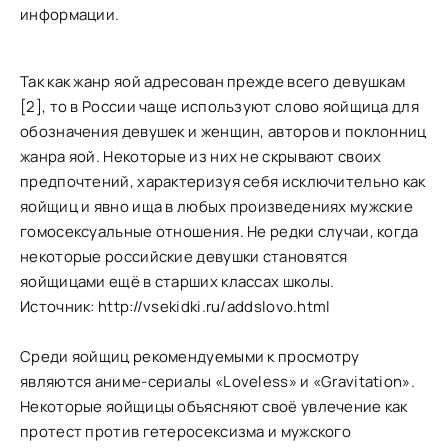
информации.
Так как жанр яой адресован прежде всего девушкам
[2], то в России чаще используют слово яойщица для
обозначения девушек и женщин, авторов и поклонниц
жанра яой. Некоторые из них не скрывают своих
предпочтений, характеризуя себя исключительно как
яойщиц и явно ища в любых произведениях мужские
гомосексуальные отношения. Не редки случаи, когда
некоторые российские девушки становятся
яойщицами ещё в старших классах школы.
Источник: http://vsekidki.ru/addslovo.html
Среди яойщиц рекомендуемыми к просмотру
являются аниме-сериалы «Loveless» и «Gravitation».
Некоторые яойщицы объясняют своё увлечение как
протест против гетеросексизма и мужского