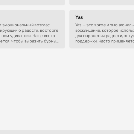
ным или вызывать
орт у окружающих.
Yas
о эмоциональный возглас,
Yas — это яркое и эмоционал
ирующий о радости, восторге
восклицание, которое исполь
тном удивлении. Чаще всего
для выражения радости, энту
уется, чтобы выразить бурные
поддержки. Часто применяетс
ельные эмоции.
ответ на что-то крутое или
вдохновляющее.