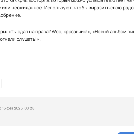
это как крик восторга, который можно услышать в ответ на 
е или неожиданное. Используют, чтобы выразить свою радо
добрение.
ы: «Ты сдал на права? Woo, красавчик!», «Новый альбом вы
огнали слушать!».
16 фев 2025, 00:28