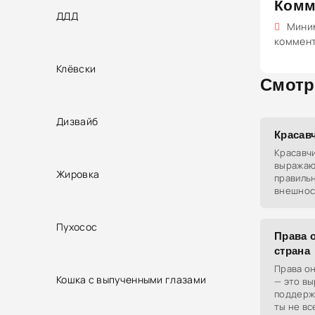
Комм
ДДД
Миним
коммен
Клёвски
Смотр
Дизвайб
Красав
Красавчи
выражаю
Жировка
правильн
внешнос
Пухосос
Права о
страна
Права он
Кошка с выпученными глазами
— это вы
поддерж
ты не вс