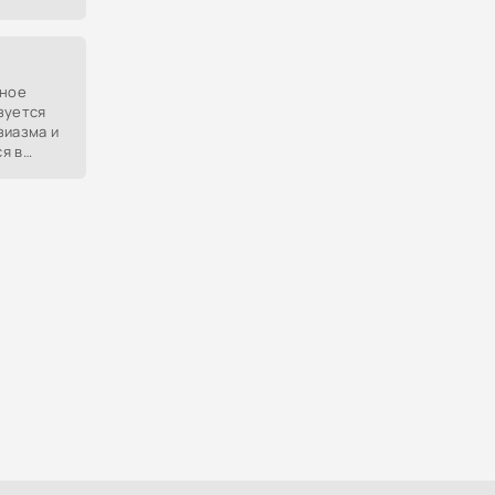
ьное
зуется
зиазма и
я в