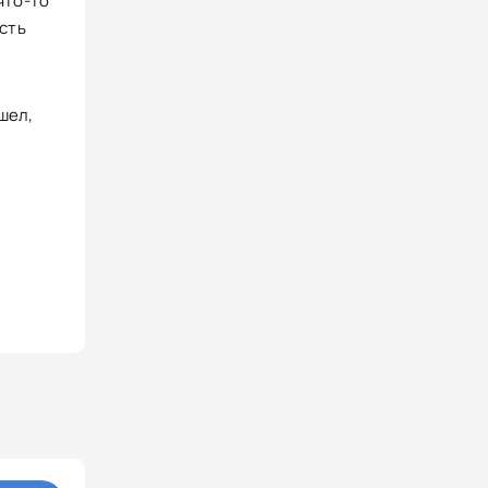
что-то
сть
шел,