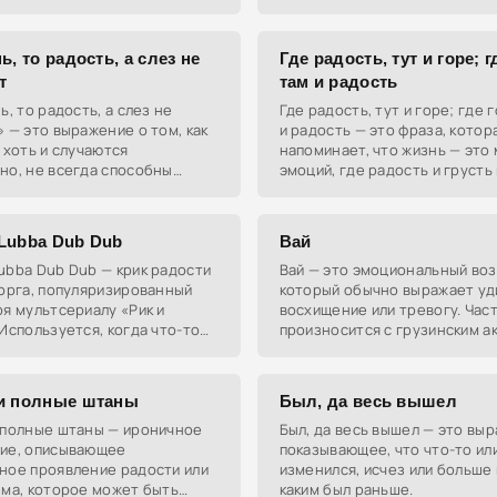
нормальной жизни.
лояльность и привязанность к
льтуре и
ь, то радость, а слез не
Где радость, тут и горе; г
т
там и радость
ь, то радость, а слез не
Где радость, тут и горе; где 
 — это выражение о том, как
и радость — это фраза, котор
 хоть и случаются
напоминает, что жизнь — это 
но, не всегда способны
эмоций, где радость и грусть
ь общую грусть или
идут рука об руку.
ы.
Lubba Dub Dub
Вай
ubba Dub Dub — крик радости
Вай — это эмоциональный воз
орга, популяризированный
который обычно выражает уд
я мультсериалу «Рик и
восхищение или тревогу. Час
Используется, когда что-то
произносится с грузинским а
дует или смешит.
для придания колорита.
и полные штаны
Был, да весь вышел
 полные штаны — ироничное
Был, да весь вышел — это вы
ие, описывающее
показывающее, что что-то или
ное проявление радости или
изменился, исчез или больше 
зма, которое может быть
каким был раньше.