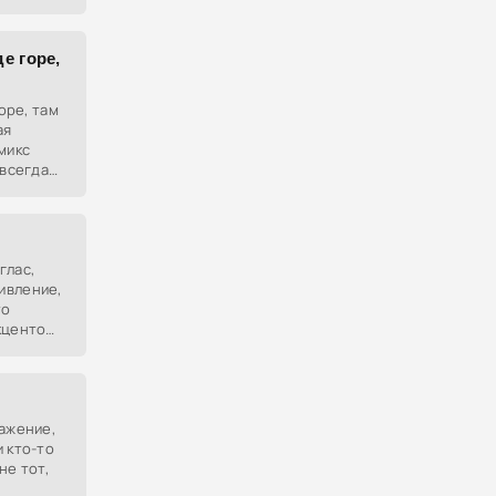
де горе,
горе, там
ая
микс
 всегда
глас,
ивление,
то
кцентом
ражение,
 кто-то
не тот,