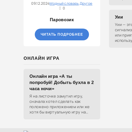
неумест
09.12.2024
Модный словарь
Другое
0
дискомф
Уии
Паровозик
Уии — эт
сигнализ
ЧИТАТЬ ПОДРОБНЕЕ
или прия
использ
положит
ОНЛАЙН ИГРА
Онлайн игра «А ты
попробуй! Добыть бухла в 2
часа ночи»
Я на листочке замутил игру,
сначала хотел сделать как
положено приложением или же
хотя бы виртуальную игру на
ютубе, но решил отделаться
html и фотками, зато играть
можно даже на каком-нибудь