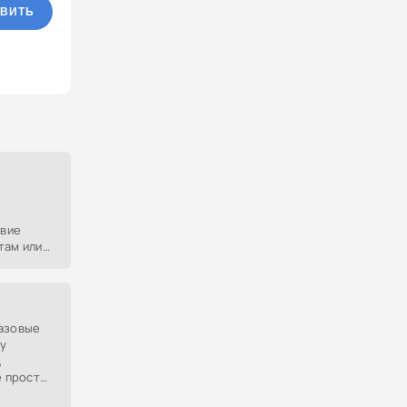
ВИТЬ
твие
там или
ности,
базовые
у
,
е просто
ля