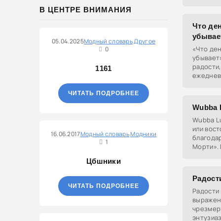
Это про 
В ЦЕНТРЕ ВНИМАНИЯ
своей ку
Что ден
убывае
05.04.2025
Модный словарь
Другое
«Что ден
0
убывает»
радости,
1161
ежеднев
заглушит
проблем
ЧИТАТЬ ПОДРОБНЕЕ
Wubba 
Wubba L
или вост
16.06.2017
Модный словарь
Модники
благодар
1
Морти». 
очень ра
Цбшники
Радост
ЧИТАТЬ ПОДРОБНЕЕ
Радости
выражен
чрезмер
энтузиа