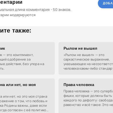
ентарии
ДОБА
альная длина комментария - 50 знаков.
тарии модерируются
ите также:
чик
Рылом не вышел
к — это комплимент,
«Рылом не вышел» — это
щий одобрение за
саркастическое выражение,
ые действия, без упора на
указывающее на несоответс
ть.
человека каким-либо стандар
ожиданиям, касающимся внеш
статуса или личных качеств.
на или нет, но моя
Права человека
Права человека — это супер
фишки, которые должны быть 
а или нет, но это моя страна
каждого по дефолту: свобода
ражение о том, что любовь и
равенство и всё такое. Это н
ка Родины важны, даже если
слова, а настоящий лайфхак д
егда согласен с её политикой.