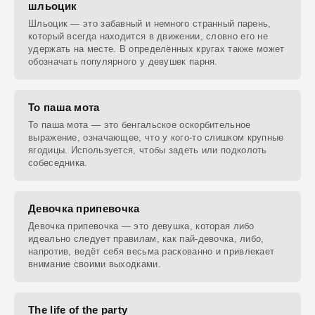
шльоцик
Шльоцик — это забавный и немного странный парень,
который всегда находится в движении, словно его не
удержать на месте. В определённых кругах также может
обозначать популярного у девушек парня.
То паша мота
То паша мота — это бенгальское оскорбительное
выражение, означающее, что у кого-то слишком крупные
ягодицы. Используется, чтобы задеть или подколоть
собеседника.
Девочка припевочка
Девочка припевочка — это девушка, которая либо
идеально следует правилам, как пай-девочка, либо,
напротив, ведёт себя весьма раскованно и привлекает
внимание своими выходками.
The life of the party