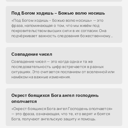
Под Богом ходишь – Божью волю носишь
«Под Богом ходишь – Божью волю носишь» — это
фраза, напоминающая о том, что мы живём под
покровительством высших сил и в их согласии. Она
подчёркивает важность следования божественному
замыслу.
Совпадение чисел
Совпадение чисел — это когда одна и та же
последовательность цифр встречается в разных
ситуациях. Это считается посланием от вселенной или
намёком на важные изменения.
Окрест боящихся Бога ангел господень
ополчается
«Окрест боящихся Бога ангел Господень ополчается»
— это фраза, означающая, что те, кто верят и боятся
Бога, получают ангельскую защиту и помощь.