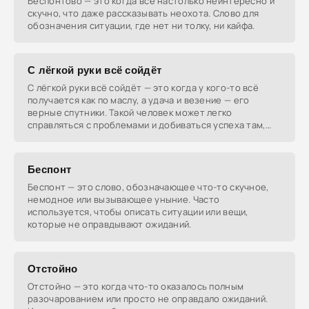
Беспонтово — это когда всё настолько неинтересно и
скучно, что даже рассказывать неохота. Слово для
обозначения ситуации, где нет ни толку, ни кайфа.
С лёгкой руки всё сойдёт
С лёгкой руки всё сойдёт — это когда у кого-то всё
получается как по маслу, а удача и везение — его
верные спутники. Такой человек может легко
справляться с проблемами и добиваться успеха там,
где
Беспонт
Беспонт — это слово, обозначающее что-то скучное,
немодное или вызывающее уныние. Часто
используется, чтобы описать ситуации или вещи,
которые не оправдывают ожиданий.
Отстойно
Отстойно — это когда что-то оказалось полным
разочарованием или просто не оправдало ожиданий.