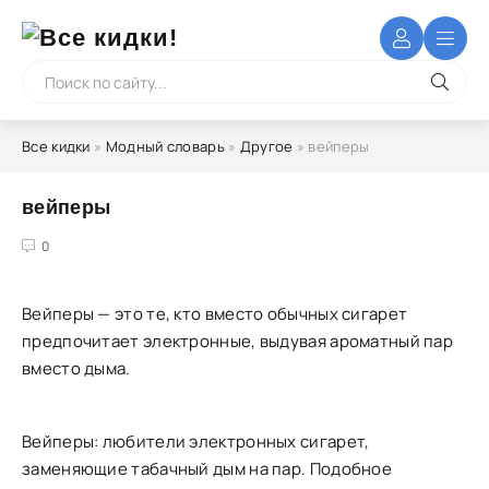
Все кидки
»
Модный словарь
»
Другое
» вейперы
вейперы
4
5
0
Вейперы — это те, кто вместо обычных сигарет
предпочитает электронные, выдувая ароматный пар
вместо дыма.
Вейперы: любители электронных сигарет,
заменяющие табачный дым на пар. Подобное