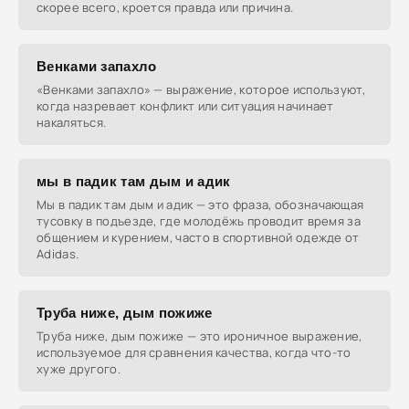
скорее всего, кроется правда или причина.
Венками запахло
«Венками запахло» — выражение, которое используют,
когда назревает конфликт или ситуация начинает
накаляться.
мы в падик там дым и адик
Мы в падик там дым и адик — это фраза, обозначающая
тусовку в подъезде, где молодёжь проводит время за
общением и курением, часто в спортивной одежде от
Adidas.
Труба ниже, дым пожиже
Труба ниже, дым пожиже — это ироничное выражение,
используемое для сравнения качества, когда что-то
хуже другого.