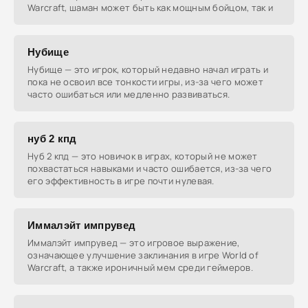
Warcraft, шаман может быть как мощным бойцом, так и
Нубище
Нубище — это игрок, который недавно начал играть и
пока не освоил все тонкости игры, из-за чего может
часто ошибаться или медленно развиваться.
нуб 2 кпд
Нуб 2 кпд — это новичок в играх, который не может
похвастаться навыками и часто ошибается, из-за чего
его эффективность в игре почти нулевая.
Иммалэйт импрувед
Иммалэйт импрувед — это игровое выражение,
означающее улучшение заклинания в игре World of
Warcraft, а также ироничный мем среди геймеров.