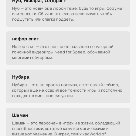
Нуб, Ньюфаг, Олдфаг?
Нуб — это новичок в любой теме, будь то игры, форумы
или соцсети. Обычно это слово используют, чтобы
подшутить или слегка поддеть.
нефор спит
Нефор спит — это сленговое название популярной
гоночной видеоигры Need for Speed, обожаемой
многими геймерами.
Нубяра
Нубяра — это не просто новичок, а тот самый геймер,
который ещё не освоил все тонкости игры и постоянно
попадает в смешные ситуации.
Шаман
Шаман — это персонаж в играх и в жизни, обладающий
способностями, которые кажутся магическими и
вызывают уважение. В играх, таких как World of