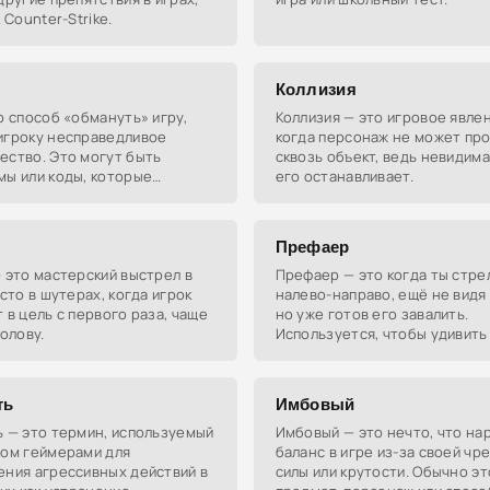
 Counter-Strike.
Коллизия
о способ «обмануть» игру,
Коллизия — это игровое явлен
игроку несправедливое
когда персонаж не может пр
ество. Это могут быть
сквозь объект, ведь невидима
мы или коды, которые
его останавливает.
т ваши игровые возможности.
Префаер
 это мастерский выстрел в
Префаер — это когда ты стр
асто в шутерах, когда игрок
налево-направо, ещё не видя 
 в цель с первого раза, чаще
но уже готов его завалить.
голову.
Используется, чтобы удивить
устранить противника, котор
не успел показать своё лицо.
ть
Имбовый
 — это термин, используемый
Имбовый — это нечто, что на
ном геймерами для
баланс в игре из-за своей ч
ения агрессивных действий в
силы или крутости. Обычно эт