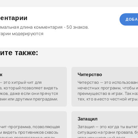
ентарии
ДОБА
мальная длина комментария - 50 знаков.
тарии модерируются
ите также:
к
Читерство
— это хитрый чит для
Читерство — это использова
, который позволяет видеть
нечестных программ, чтобы 
ков, даже если они прячутся
преимущество в играх. Так н
ами или другими преградами.
тех, кто вместо честной игры
предпочитает мухлевать и
выигрывать обманом.
Затащил
 чит-программа, позволяющая
Затащил — это когда ты вытя
м видеть противников сквозь
ситуацию на грани провала, б
другие препятствия в играх,
игра или школьный тест.