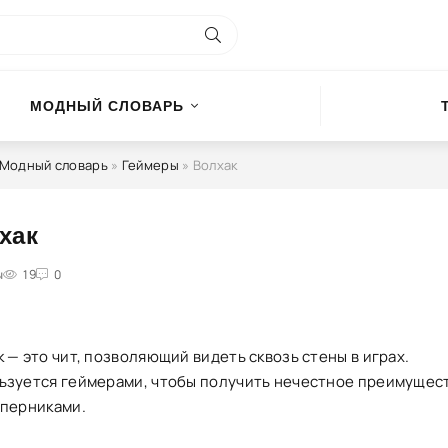
МОДНЫЙ СЛОВАРЬ
Модный словарь
»
Геймеры
» Волхак
хак
ы
3
4
19
5
0
 — это чит, позволяющий видеть сквозь стены в играх.
ьзуется геймерами, чтобы получить нечестное преимущес
оперниками.