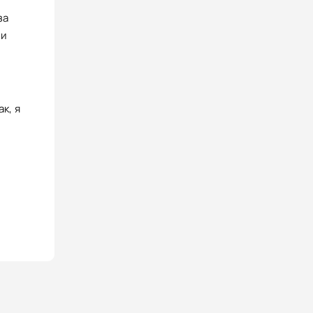
за
 и
к, я