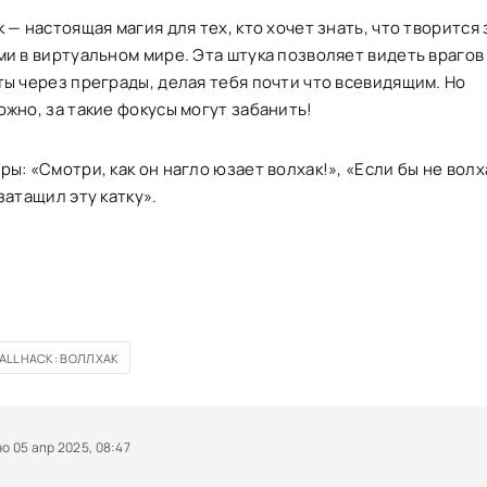
 — настоящая магия для тех, кто хочет знать, что творится 
ми в виртуальном мире. Эта штука позволяет видеть врагов
ты через преграды, делая тебя почти что всевидящим. Но
жно, за такие фокусы могут забанить!
ы: «Смотри, как он нагло юзает волхак!», «Если бы не волха
затащил эту катку».
ALLHACK: ВОЛЛХАК
 05 апр 2025, 08:47