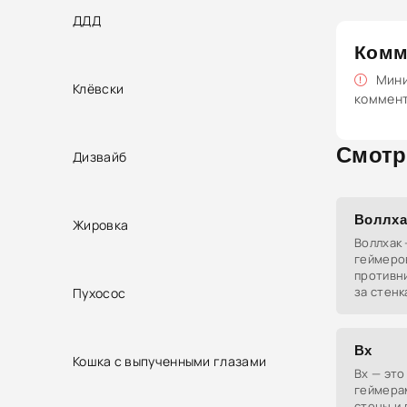
ДДД
Комм
Мини
Клёвски
коммен
Смотр
Дизвайб
Воллха
Жировка
Воллхак 
геймеров
противни
за стенк
Пухосос
Вх
Кошка с выпученными глазами
Вх — это
геймера
стены и 