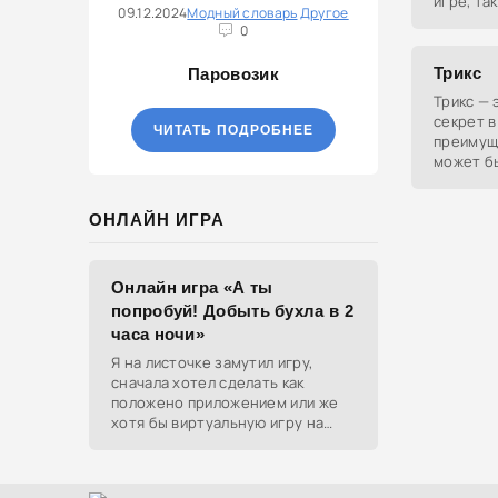
игре, та
09.12.2024
Модный словарь
Другое
противни
0
нечестн
Трикс
Паровозик
Трикс — 
секрет в
ЧИТАТЬ ПОДРОБНЕЕ
преимущ
может б
фишка и
доступн
ОНЛАЙН ИГРА
Онлайн игра «А ты
попробуй! Добыть бухла в 2
часа ночи»
Я на листочке замутил игру,
сначала хотел сделать как
положено приложением или же
хотя бы виртуальную игру на
ютубе, но решил отделаться
html и фотками, зато играть
можно даже на каком-нибудь