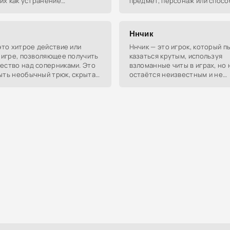
ких как устранение
предмет, персонаж или спосо
ков. Также может означать
которые делают владельца п
ое поведение или проблемы с
неуязвимым или дают ему ог
Ннчик
это хитрое действие или
Ннчик — это игрок, который п
 игре, позволяющее получить
казаться крутым, используя
ество над соперниками. Это
взломанные читы в играх, но 
ыть необычный трюк, скрытая
остаётся неизвестным и не
ли сложный манёвр,
прославленным в геймерской 
ый только опытным игрокам.