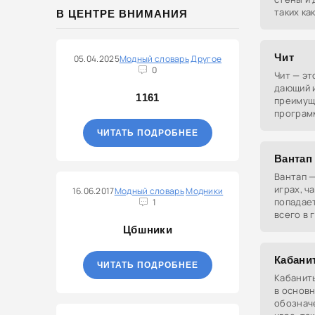
таких как
В ЦЕНТРЕ ВНИМАНИЯ
Чит
05.04.2025
Модный словарь
Другое
0
Чит — эт
дающий 
1161
преимущ
програм
улучшаю
ЧИТАТЬ ПОДРОБНЕЕ
Вантап
Вантап —
играх, ч
16.06.2017
Модный словарь
Модники
попадает
1
всего в 
Цбшники
Кабани
ЧИТАТЬ ПОДРОБНЕЕ
Кабанить
в основ
обознач