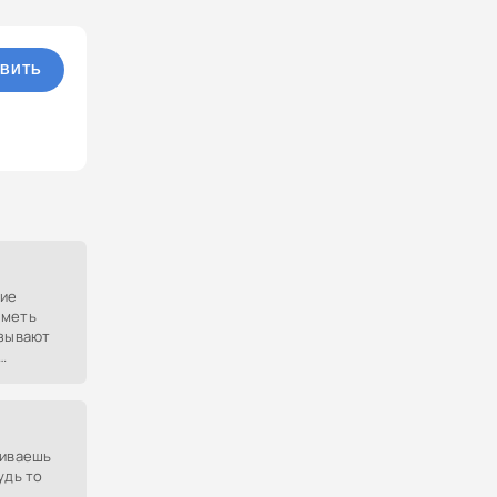
ВИТЬ
ние
иметь
азывают
гиваешь
удь то