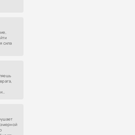
ие,
ойти
я сила
еляешь
врага,
 и
ый ещё
рушает
резмерной
о