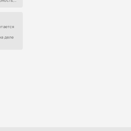
бность,
очти
ромное
ытается
на деле
тусовке.