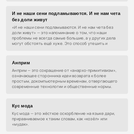
И не наши сени подламываются. И не нам чета
без доли живут
«И не наши сени подламываются. И не нам чета без
доли живут» — это напоминание о том, что наши
проблемы не всегда самые большие, а у других дела
могут обстоять ещё хуже. Это способ утешить и
Анприм
Анприм — это сокращение от «анархо-примитивизм»,
означающее сторонника идеи возврата к более
простым, докомпьютерным временам, отвергающего
современные технологии и общественные нормы.
Кус мода
Кус мода — это жёсткое оскорбление на языке дари,
приравниваемое к таким словам, как «козёл» или
«мудак».