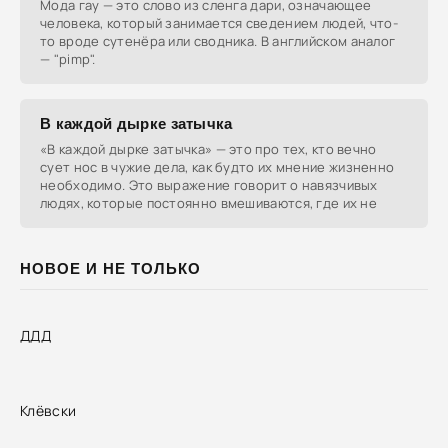
Мода гау — это слово из сленга дари, означающее
человека, который занимается сведением людей, что-
то вроде сутенёра или сводника. В английском аналог
— "pimp".
В каждой дырке затычка
«В каждой дырке затычка» — это про тех, кто вечно
сует нос в чужие дела, как будто их мнение жизненно
необходимо. Это выражение говорит о навязчивых
людях, которые постоянно вмешиваются, где их не
НОВОЕ И НЕ ТОЛЬКО
ДДД
Клёвски