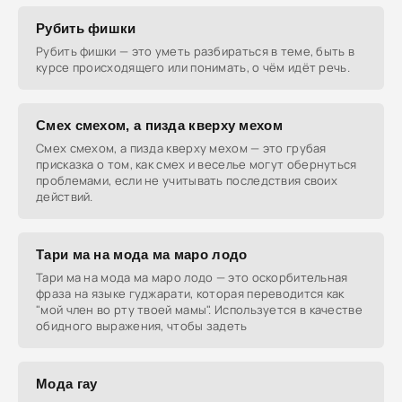
Рубить фишки
Рубить фишки — это уметь разбираться в теме, быть в
курсе происходящего или понимать, о чём идёт речь.
Смех смехом, а пизда кверху мехом
Смех смехом, а пизда кверху мехом — это грубая
присказка о том, как смех и веселье могут обернуться
проблемами, если не учитывать последствия своих
действий.
Тари ма на мода ма маро лодо
Тари ма на мода ма маро лодо — это оскорбительная
фраза на языке гуджарати, которая переводится как
"мой член во рту твоей мамы". Используется в качестве
обидного выражения, чтобы задеть
Мода гау