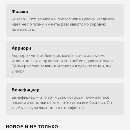
Фиаско
Фиаско — это эпический провал или неудача, когда всё
идёт не по плану и мечты разбиваются о суровую
реальность.
Априори
Априори - употребляется, когда что-то заведомо
известно, подтверждено и не требует доказательств.
Пример использования: Априори я сдам экзамен, я ж
учился.
Бенефициар
Бенефициар — это тот чувак, который получает все
плюшки и денежки от какого-то дела или бизнеса. Он
как бы за кулисами, но весь профит его.
НОВОЕ И НЕ ТОЛЬКО