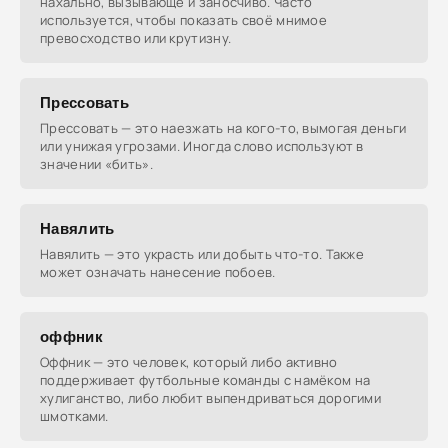
нахально, вызывающе и заносчиво. Часто
используется, чтобы показать своё мнимое
превосходство или крутизну.
Прессовать
Прессовать — это наезжать на кого-то, вымогая деньги
или унижая угрозами. Иногда слово используют в
значении «бить».
Навялить
Навялить — это украсть или добыть что-то. Также
может означать нанесение побоев.
оффник
Оффник — это человек, который либо активно
поддерживает футбольные команды с намёком на
хулиганство, либо любит выпендриваться дорогими
шмотками.