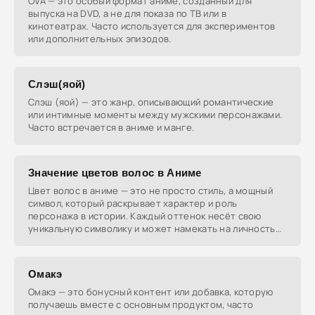
OVA — это особый формат аниме, созданный для
выпуска на DVD, а не для показа по ТВ или в
кинотеатрах. Часто используется для экспериментов
или дополнительных эпизодов.
Слэш(яой)
Слэш (яой) — это жанр, описывающий романтические
или интимные моменты между мужскими персонажами.
Часто встречается в аниме и манге.
Значение цветов волос в Аниме
Цвет волос в аниме — это не просто стиль, а мощный
символ, который раскрывает характер и роль
персонажа в истории. Каждый оттенок несёт свою
уникальную символику и может намекать на личность
героя.
Омакэ
Омакэ — это бонусный контент или добавка, которую
получаешь вместе с основным продуктом, часто