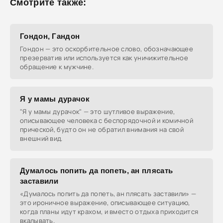
Смотрите также:
Гондон, Гандон
Гондон — это оскорбительное слово, обозначающее
презерватив или используется как уничижительное
обращение к мужчине.
Я у мамы дурачок
"Я у мамы дурачок" — это шутливое выражение,
описывающее человека с беспорядочной и комичной
прической, будто он не обратил внимания на свой
внешний вид.
Думалось попить да попеть, ан плясать
заставили
«Думалось попить да попеть, ан плясать заставили» —
это ироничное выражение, описывающее ситуацию,
когда планы идут крахом, и вместо отдыха приходится
вкалывать.