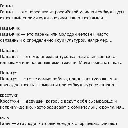
Гопник
Гопник — это персонаж из российской уличной субкультуры,
известный своими хулиганскими наклонностями и
специфическим образом жизни. Часто ассоциируется с
Пацанчик
уличными грабежами и спортивными костюмами.
Пацанчик — это парень или молодой человек, часто
связанный с определенной субкультурой, например,
гопниками. Употребляется, чтобы подчеркнуть
Пацанва
принадлежность к своей компании или стайлу.
Пацанва — это молодёжная тусовка, часто связанная с
гопниками или начинающими в жизни. Может означать как
компанию, склонную к хулиганству, так и просто неопытную
Пацатрэ
молодежь.
Пацатрэ — это те самые ребята, пацаны из тусовки, чья
принадлежность к компании или субкультуре очевидна.
Обычно это слово ассоциируют с гопниками.
крестухи
Крестухи — девушки, которые ведут себя вызывающе и
непринуждённо, часто зависают в сомнительных компаниях,
любят выпить и не стесняются в выражениях.
галы
Галы — это люди, которые всегда в спортивках, считают