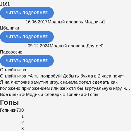
1161
ЧИТАТЬ ПОДРОБНЕЕ
16.06.2017
Модный словарь
Модники
1
Цбшники
ЧИТАТЬ ПОДРОБНЕЕ
09.12.2024
Модный словарь
Другое
0
Паровозик
ЧИТАТЬ ПОДРОБНЕЕ
Онлайн игра
Онлайн игра «А ты попробуй! Добыть бухла в 2 часа ночи»
Я на листочке замутил игру, сначала хотел сделать как
положено приложением или же хотя бы виртуальную игру на
ютубе, но решил отделаться html и фотками, зато играть
Все кидки
»
Модный словарь
»
Гопники
» Гопы
можно даже на каком-нибудь сименсе.
Гопы
Гопники
7
0
0
1
2
3