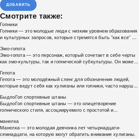
ДОБАВИТЬ
Смотрите также:
Гопники
Гопники — это молодые люди с низким уровнем образования
и культурных запросов, которые стремятся быть "как все" и
иногда ассоциируются с уличными хулиганами.
Эмо-гопота
Эмо-гопота — это персонаж, который сочетает в себе черты
как эмо-культуры, так и гопнической субкультуры. Он может
быть замечен за плачем и поеданием семок, при этом носит
Гепота
характерную эмо-кепку.
Гепота — это молодёжный сленг для обозначения людей,
которые ведут себя как хулиганы или гопники, часто нарушая
общественный порядок и вызывая неудобства окружающим.
БыдлоГоп спортивные штаны
БыдлоГоп спортивные штаны — это олицетворение
гопнического стиля, ассоциируемого с простотой и
грубостью, иногда символизирующего покорность и
манелка
выполнение тяжёлой работы.
Манелка — это молодая девчонка лет четырнадцати-
семнадцати, на которую могут обратить внимание хулиганы.