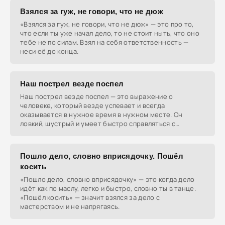
Взялся за гуж, не говори, что не дюж
«Взялся за гуж, не говори, что не дюж» — это про то,
что если ты уже начал дело, то не стоит ныть, что оно
тебе не по силам. Взял на себя ответственность —
неси её до конца.
Наш пострел везде поспел
Наш пострел везде поспел — это выражение о
человеке, который везде успевает и всегда
оказывается в нужное время в нужном месте. Он
ловкий, шустрый и умеет быстро справляться с
задачами.
Пошло дело, словно вприсядочку. Пошёл
косить
«Пошло дело, словно вприсядочку» — это когда дело
идёт как по маслу, легко и быстро, словно ты в танце.
«Пошёл косить» — значит взялся за дело с
мастерством и не напрягаясь.