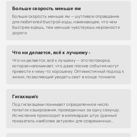
Больше скорость меньше ям
Больше скорость меньше ям — шутливое оправдание
для любителей быстрой езды, намекающее, что чем
быстрее едешь, тем меньше чувствуешь неровности
дороги.
Что ни делается, всё к лучшему -
Что ни делается, всё к лучшему — это поговорка,
которая напоминает, что даже плохие события могут
привести к чему-то хорошему. Оптимистичный подход к
жизни, позволяющий увидеть свет в конце тоннеля.
Гигахэши/c
Под гигахэшами понимают определенное число
попыток хэширования, проведенных за одну секунду.
Исчисление происходит в миллиардах штук (данный
показатель наиболее актуален для современных
устройств, а