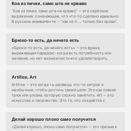
Коа из пички, само шта не крваво
"Коа из пички, само шта не крваво" — это сербское
выражение, означающее, что что-то сделано идеально.
В русском эквиваленте — "как из п...., только без крови".
Брюхо-то есть, да нечего есть
«Брюхо-то есть, да нечего есть» — это фраза,
выражающая парадокс: когда есть потребность или
желание, но нет возможности его удовлетворить.
Artifice, Art
Artifice — это когда ты делаешь что-то хитрое и
необычное, чтобы достичь своей цели. Это как ловкий
трюк или уловка, которую сложно заметить. Art — это
искусство и творчество. Это то, что создаётся с
Делай хорошо плохо само получится
«Делай хорошо, плохо само получится» — это призыв к