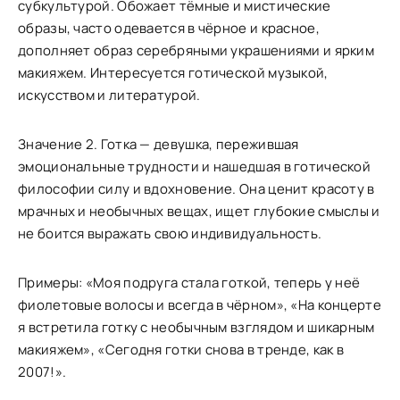
субкультурой. Обожает тёмные и мистические
образы, часто одевается в чёрное и красное,
дополняет образ серебряными украшениями и ярким
макияжем. Интересуется готической музыкой,
искусством и литературой.
Значение 2. Готка — девушка, пережившая
эмоциональные трудности и нашедшая в готической
философии силу и вдохновение. Она ценит красоту в
мрачных и необычных вещах, ищет глубокие смыслы и
не боится выражать свою индивидуальность.
Примеры: «Моя подруга стала готкой, теперь у неё
фиолетовые волосы и всегда в чёрном», «На концерте
я встретила готку с необычным взглядом и шикарным
макияжем», «Сегодня готки снова в тренде, как в
2007!».