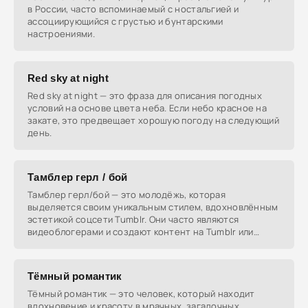
в России, часто вспоминаемый с ностальгией и
ассоциирующийся с грустью и бунтарскими
настроениями.
Red sky at night
Red sky at night — это фраза для описания погодных
условий на основе цвета неба. Если небо красное на
закате, это предвещает хорошую погоду на следующий
день.
Тамблер герл / бой
Тамблер герл/бой — это молодёжь, которая
выделяется своим уникальным стилем, вдохновлённым
эстетикой соцсети Tumblr. Они часто являются
видеоблогерами и создают контент на Tumblr или
других
Тёмный романтик
Тёмный романтик — это человек, который находит
вдохновение и красоту в мрачных, загадочных