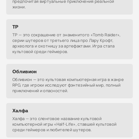
предпочитая виртуальные приключения реальной
жизни.
ТР
ТР — это сокращение от знаменитого «Tomb Raider»,
серии шутеров от третьего лица про Лару Крофт,
археолога и охотницу за артефактами. Игра стала
культовой среди геймеров.
Обливион
Обливион — это культовая компьютерная игра в жанре
RPG, где игроки исследуют фэнтезийный мир, полный
приключений и опасностей.
Халфа
Халфа — это сленговое название культовой
компьютерной игры «Half-Life», ставшей культовой
среди геймеров и любителей шутеров.