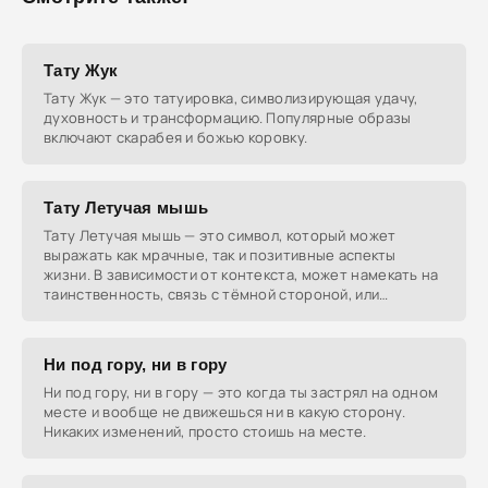
Тату Жук
Тату Жук — это татуировка, символизирующая удачу,
духовность и трансформацию. Популярные образы
включают скарабея и божью коровку.
Тату Летучая мышь
Тату Летучая мышь — это символ, который может
выражать как мрачные, так и позитивные аспекты
жизни. В зависимости от контекста, может намекать на
таинственность, связь с тёмной стороной, или
наоборот
Ни под гору, ни в гору
Ни под гору, ни в гору — это когда ты застрял на одном
месте и вообще не движешься ни в какую сторону.
Никаких изменений, просто стоишь на месте.