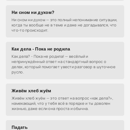
Ни сном ни духом?
Ни сном ни духом — это полный непонимание ситуации,
когда ты вообще не в теме и даже не догадывался, что
что-то происходит.
Как дела - Пока не родила
Как дела? - Пока не родила! — весёлый и
непринуждённый ответ на стандартный вопрос о
делах, который помогает увести разговор в шуточное
русло.
Живём хлеб жуём
Живём хлеб жуём — это ответ на вопрос «как дела?»,
намекающий, что у тебя всё в порядке и ты доволен
жизнью, даже если она проста и обычна.
Падать