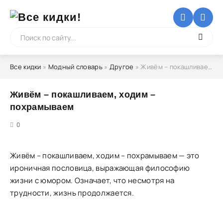
Все кидки
»
Модный словарь
»
Другое
» Живём – покашливаем, ходим – похрамываем
Живём – покашливаем, ходим –
похрамываем
5
0
Живём – покашливаем, ходим – похрамываем — это
ироничная пословица, выражающая философию
жизни с юмором. Означает, что несмотря на
трудности, жизнь продолжается.