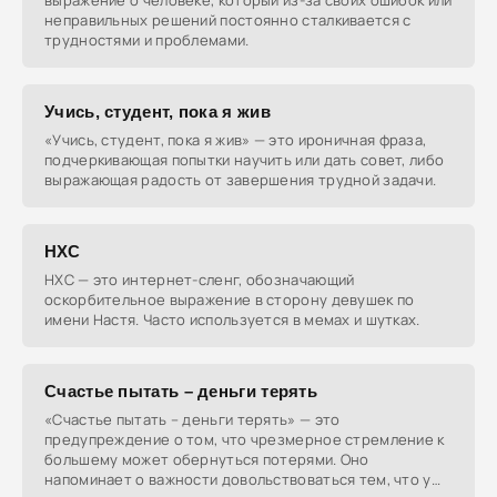
выражение о человеке, который из-за своих ошибок или
неправильных решений постоянно сталкивается с
трудностями и проблемами.
Учись, студент, пока я жив
«Учись, студент, пока я жив» — это ироничная фраза,
подчеркивающая попытки научить или дать совет, либо
выражающая радость от завершения трудной задачи.
НХС
НХС — это интернет-сленг, обозначающий
оскорбительное выражение в сторону девушек по
имени Настя. Часто используется в мемах и шутках.
Счастье пытать – деньги терять
«Счастье пытать – деньги терять» — это
предупреждение о том, что чрезмерное стремление к
большему может обернуться потерями. Оно
напоминает о важности довольствоваться тем, что у