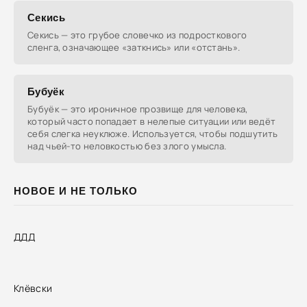
Секись
Секись — это грубое словечко из подросткового
сленга, означающее «заткнись» или «отстань».
Бубуёк
Бубуёк — это ироничное прозвище для человека,
который часто попадает в нелепые ситуации или ведёт
себя слегка неуклюже. Используется, чтобы подшутить
над чьей-то неловкостью без злого умысла.
НОВОЕ И НЕ ТОЛЬКО
ДДД
Клёвски