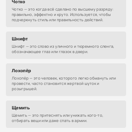
Чотко
Чотко — это когда всё сделано по высшему разряду:
правильно, эффектно и круто. Используется, чтобы
подчеркнуть стиль или правильность действий.
Шнифт
Шнифт — это слово из уличного и тюремного сленга,
обозначающее глаз или глазок в двери.
Лохопёр
Лохопёр — это человек, которого легко обмануть или
провести, часто становится жертвой шуток и
розыгрышей.
Щемить
Щемить — это притеснять или унижать кого-то,
отбирать вещи или даже спать в армии.