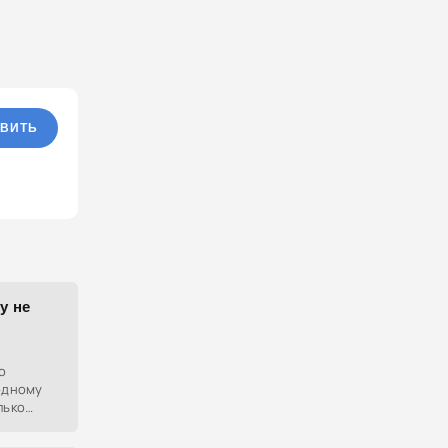
ВИТЬ
у не
о
 одному
лько