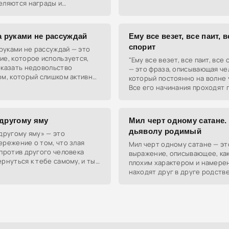
неизбежна.
еляются награды и
ости. Некоторые получают
гие — немного, а третьи
я ни
а руками не рассуждай
Ему все везет, все паит, в
спорит
 руками не рассуждай — это
е, которое используется,
"Ему все везет, все паит, все 
оказать недовольство
— это фраза, описывающая че
ом, который слишком активно
который постоянно на волне 
ирует, но при этом говорит
Все его начинания проходят г
незначительное или
дела идут в гору, а жизнь каж
легкой и
 другому яму
Мил черт одному сатане.
дьяволу родимый
другому яму» — это
режение о том, что злая
Мил черт одному сатане — эт
против другого человека
выражение, описывающее, как
рнуться к тебе самому, и ты
плохим характером и намере
попасть в собственную
находят друг в друге родств
души и тянутся друг к другу.