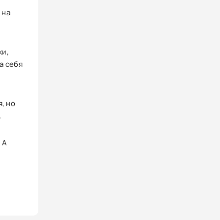
 на
ки,
а себя
, но
.
 А