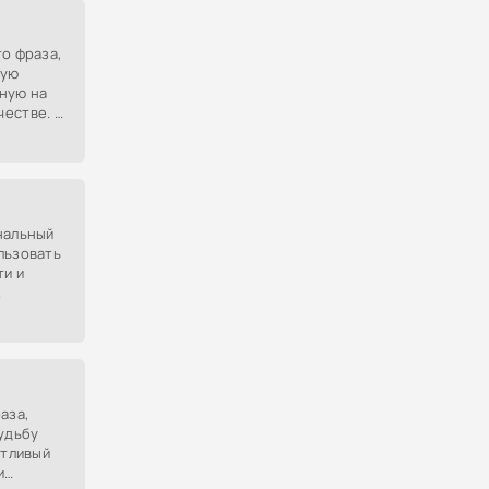
то фраза,
кую
ную на
естве. В
ние
руга,
нальный
льзовать
ти и
аза,
судьбу
стливый
и