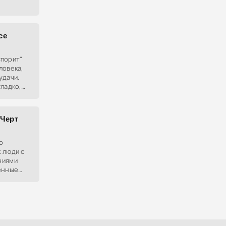
се
спорит"
ловека,
удачи.
ладко,
ется
 Черт
о
 люди с
ниями
енные