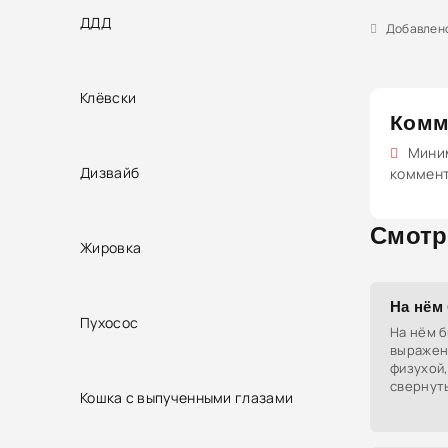
ДДД
Добавлено 
Клёвски
Комм
Миним
Дизвайб
коммен
Смотр
Жировка
На нём 
Пухосос
На нём б
выражен
физухой,
свернуть
Кошка с выпученными глазами
напрягат
подчеркн
делать