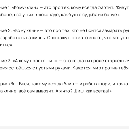
ие 1. «Кому блин» — это про тех, кому всегда фартит. Живут
боне, всё у них в шоколаде, как будто судьба их балует.
ие 2. «Кому клин» — это про тех, кто не боится замарать ру
заработать на жизнь. Они пашут, но зато знают, что могут н
иться.
ие 3. «А кому просто шиш» — это когда ты вроде стараешься
емя остаёшься с пустыми руками. Кажется, мир против тебя
ы: «Вот Вася, так ему всегда блин — и работа норм, и тачка.
а клине, всё сам вывозит. А я что? Шиш, как всегда!»