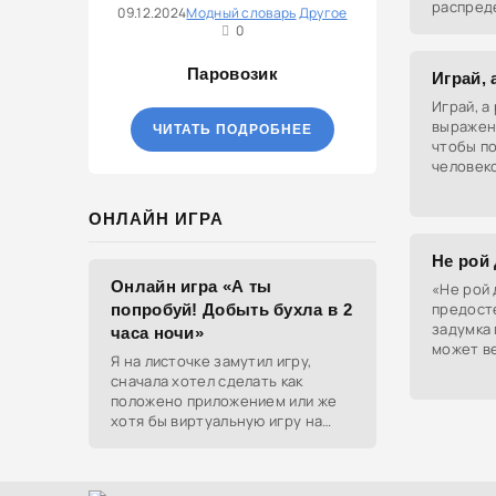
распред
09.12.2024
Модный словарь
Другое
возможн
0
всё, дру
остаютс
Паровозик
Играй, 
Играй, а
выражени
ЧИТАТЬ ПОДРОБНЕЕ
чтобы п
человек
жестикул
что-то 
ОНЛАЙН ИГРА
Не рой
Онлайн игра «А ты
«Не рой 
предосте
попробуй! Добыть бухла в 2
задумка 
часа ночи»
может ве
Я на листочке замутил игру,
можешь 
сначала хотел сделать как
ловушку.
положено приложением или же
хотя бы виртуальную игру на
ютубе, но решил отделаться
html и фотками, зато играть
можно даже на каком-нибудь