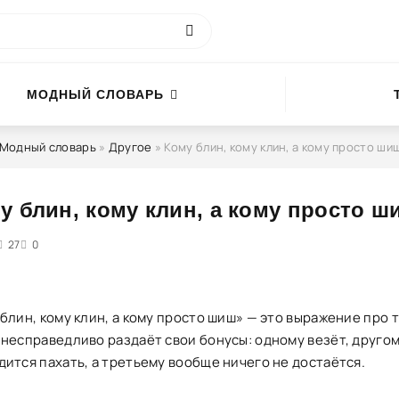
МОДНЫЙ СЛОВАРЬ
Модный словарь
»
Другое
» Кому блин, кому клин, а кому просто ши
у блин, кому клин, а кому просто ш
4
27
5
0
блин, кому клин, а кому просто шиш» — это выражение про т
 несправедливо раздаёт свои бонусы: одному везёт, друго
дится пахать, а третьему вообще ничего не достаётся.