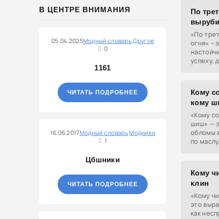
В ЦЕНТРЕ ВНИМАНИЯ
По трет
выруби
«По тре
05.04.2025
Модный словарь
Другое
огня» – 
0
настойчи
успеху, 
1161
удались.
Кому со
ЧИТАТЬ ПОДРОБНЕЕ
кому 
«Кому со
шиш» — 
обломы в
16.06.2017
Модный словарь
Модники
1
по маслу
мечтать 
Цбшники
Кому чи
клин
ЧИТАТЬ ПОДРОБНЕЕ
«Кому чи
это выра
как несп