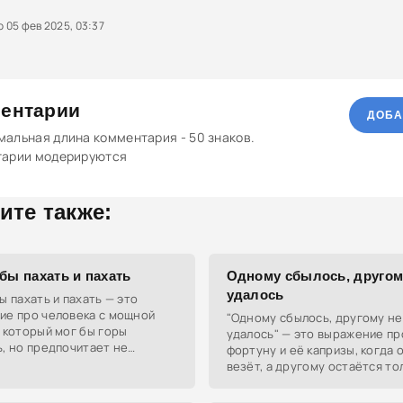
05 фев 2025, 03:37
ентарии
ДОБА
альная длина комментария - 50 знаков.
тарии модерируются
ите также:
бы пахать и пахать
Одному сбылось, другом
удалось
ы пахать и пахать — это
ие про человека с мощной
"Одному сбылось, другому не
 который мог бы горы
удалось" — это выражение пр
, но предпочитает не
фортуну и её капризы, когда
ься. Используется, чтобы
везёт, а другому остаётся то
уть, что кто-то мог бы
мечтать.