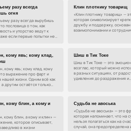
ьему разу всегда
Клин плотнику товарищ
шь огня
«Клин плотнику товарищ» — э
которая символизирует креп
тьему разу всегда вырубишь
дружбу и поддержку, основан
это пословица о том, как
взаимопонимании и сотруднич
вость и упорство ведут к
сленге молодёжи это выраже
даже если первые попытки не
может означать надёжного д
н, кому явь; кому клад,
Шиш в Тик Токе
шиш
Шиш в Тик Токе — это эмоцио
возглас, который можно испо
н, кому явь; кому клад, кому
в разных ситуациях, от радос
это выражение про фарт и
удивления до раздражения и
 нашей жизни. Одним всё как
недовольства.
, а другим остаётся только
и надеяться.
н, кому блин, а кому и
Судьба не авоська
«Судьба не авоська» — это фр
которая напоминает, что на 
н, кому блин, а кому и клин» —
нельзя полагаться как на сча
жение, которое описывает,
случай, она предопределена 
раведливо в жизни