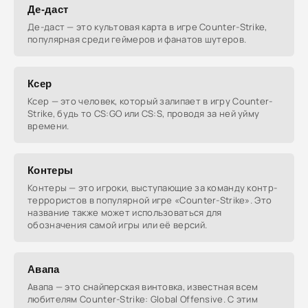
Де-даст
Де-даст — это культовая карта в игре Counter-Strike,
популярная среди геймеров и фанатов шутеров.
Ксер
Ксер — это человек, который залипает в игру Counter-
Strike, будь то CS:GO или CS:S, проводя за ней уйму
времени.
Контеры
Контеры — это игроки, выступающие за команду контр-
террористов в популярной игре «Counter-Strike». Это
название также может использоваться для
обозначения самой игры или её версий.
Авапа
Авапа — это снайперская винтовка, известная всем
любителям Counter-Strike: Global Offensive. С этим