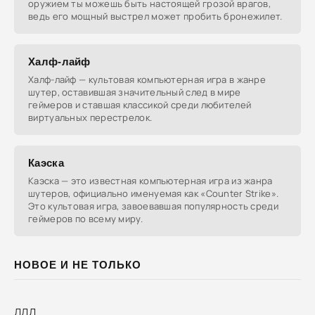
оружием ты можешь быть настоящей грозой врагов,
ведь его мощный выстрел может пробить бронежилет.
Халф-лайф
Халф-лайф — культовая компьютерная игра в жанре
шутер, оставившая значительный след в мире
геймеров и ставшая классикой среди любителей
виртуальных перестрелок.
Каэска
Каэска — это известная компьютерная игра из жанра
шутеров, официально именуемая как «Counter Strike».
Это культовая игра, завоевавшая популярность среди
геймеров по всему миру.
НОВОЕ И НЕ ТОЛЬКО
ДДД