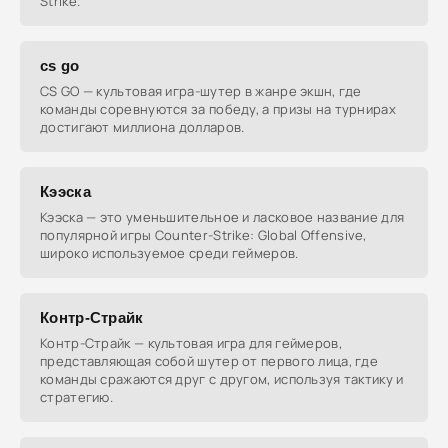
Strike.
cs go
CS GO — культовая игра-шутер в жанре экшн, где
команды соревнуются за победу, а призы на турнирах
достигают миллиона долларов.
Кээска
Кээска — это уменьшительное и ласковое название для
популярной игры Counter-Strike: Global Offensive,
широко используемое среди геймеров.
Контр-Страйк
Контр-Страйк — культовая игра для геймеров,
представляющая собой шутер от первого лица, где
команды сражаются друг с другом, используя тактику и
стратегию.