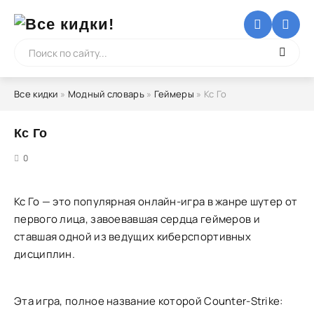
Все кидки
»
Модный словарь
»
Геймеры
» Кс Го
Кс Го
5
0
Кс Го — это популярная онлайн-игра в жанре шутер от
первого лица, завоевавшая сердца геймеров и
ставшая одной из ведущих киберспортивных
дисциплин.
Эта игра, полное название которой Counter-Strike: