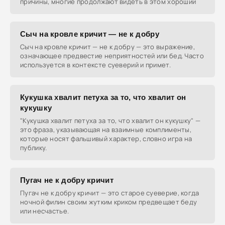
причины, многие продолжают видеть в этом хороший
Сыч на кровле кричит — не к добру
Сыч на кровле кричит — не к добру — это выражение,
означающее предвестие неприятностей или бед. Часто
используется в контексте суеверий и примет.
Кукушка хвалит петуха за то, что хвалит он
кукушку
"Кукушка хвалит петуха за то, что хвалит он кукушку" —
это фраза, указывающая на взаимные комплименты,
которые носят фальшивый характер, словно игра на
публику.
Пугач не к добру кричит
Пугач не к добру кричит — это старое суеверие, когда
ночной филин своим жутким криком предвещает беду
или несчастье.