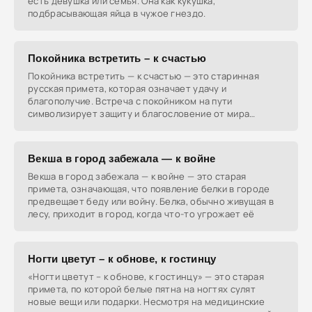
есть девушка или семья. Она как кукушка,
подбрасывающая яйца в чужое гнездо.
Покойника встретить – к счастью
Покойника встретить — к счастью — это старинная
русская примета, которая означает удачу и
благополучие. Встреча с покойником на пути
символизирует защиту и благословение от мира
мёртвых.
Векша в город забежала — к войне
Векша в город забежала — к войне — это старая
примета, означающая, что появление белки в городе
предвещает беду или войну. Белка, обычно живущая в
лесу, приходит в город, когда что-то угрожает её
Ногти цветут – к обнове, к гостинцу
«Ногти цветут – к обнове, к гостинцу» — это старая
примета, по которой белые пятна на ногтях сулят
новые вещи или подарки. Несмотря на медицинские