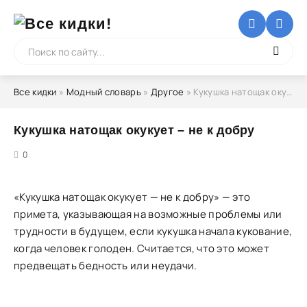
Все кидки
»
Модный словарь
»
Другое
» Кукушка натощак окукует – не к добру
Кукушка натощак окукует – не к добру
5
0
«Кукушка натощак окукует — не к добру» — это
примета, указывающая на возможные проблемы или
трудности в будущем, если кукушка начала кукование,
когда человек голоден. Считается, что это может
предвещать бедность или неудачи.