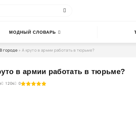
МОДНЫЙ СЛОВАРЬ
В городе
» А круто в армии работать в тюрьме?
руто в армии работать в тюрьме?
е
3
1 204
4
5
0