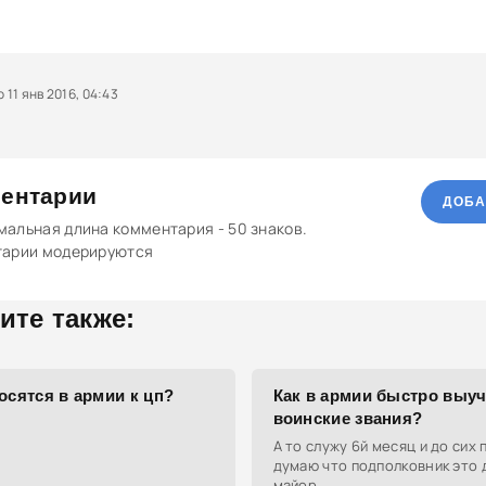
11 янв 2016, 04:43
ентарии
ДОБА
альная длина комментария - 50 знаков.
тарии модерируются
ите также:
осятся в армии к цп?
Как в армии быстро выу
воинские звания?
А то служу 6й месяц и до сих 
думаю что подполковник это
майор