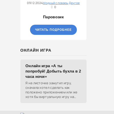
09.12.2024
Модный словарь
Другое
0
Паровозик
ЧИТАТЬ ПОДРОБНЕЕ
ОНЛАЙН ИГРА
Онлайн игра «А ты
попробуй! Добыть бухла в 2
часа ночи»
Я на листочке замутил игру,
сначала хотел сделать как
положено приложением или же
хотя бы виртуальную игру на
ютубе, но решил отделаться
html и фотками, зато играть
можно даже на каком-нибудь