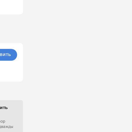
ВИТЬ
чить
пор
 дважды