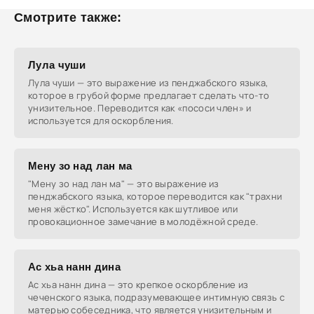
Смотрите также:
Лула чуши
Лула чуши — это выражение из пенджабского языка,
которое в грубой форме предлагает сделать что-то
унизительное. Переводится как «пососи член» и
используется для оскорбления.
Мену зо над лан ма
"Мену зо над лан ма" — это выражение из
пенджабского языка, которое переводится как "трахни
меня жёстко". Используется как шутливое или
провокационное замечание в молодёжной среде.
Ас хьа нанн дина
Ас хьа нанн дина — это крепкое оскорбление из
чеченского языка, подразумевающее интимную связь с
матерью собеседника, что является унизительным и