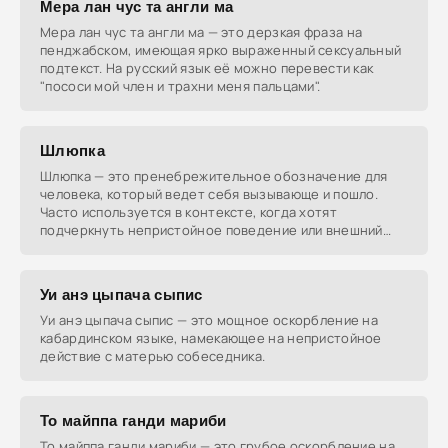
Мера лан чус та англи ма
Мера лан чус та англи ма — это дерзкая фраза на
пенджабском, имеющая ярко выраженный сексуальный
подтекст. На русский язык её можно перевести как
"пососи мой член и трахни меня пальцами".
Шлюпка
Шлюпка — это пренебрежительное обозначение для
человека, который ведет себя вызывающе и пошло.
Часто используется в контексте, когда хотят
подчеркнуть непристойное поведение или внешний
вид.
Уи анэ цыпача сыпис
Уи анэ цыпача сыпис — это мощное оскорбление на
кабардинском языке, намекающее на непристойное
действие с матерью собеседника.
То майппа ганди мариби
То майппа ганди мариби — это грубое оскорбление на