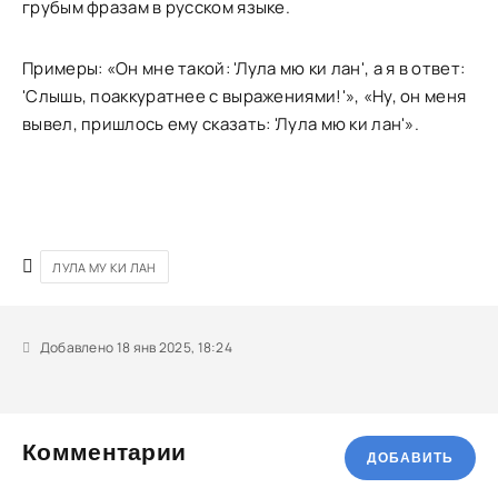
грубым фразам в русском языке.
Примеры: «Он мне такой: 'Лула мю ки лан', а я в ответ:
'Слышь, поаккуратнее с выражениями!'», «Ну, он меня
вывел, пришлось ему сказать: 'Лула мю ки лан'».
ЛУЛА МУ КИ ЛАН
Добавлено 18 янв 2025, 18:24
Комментарии
ДОБАВИТЬ