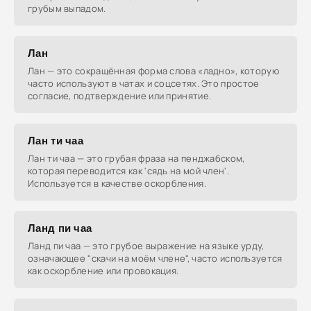
грубым выпадом.
Лан
Лан — это сокращённая форма слова «ладно», которую
часто используют в чатах и соцсетях. Это простое
согласие, подтверждение или принятие.
Лан ти чаа
Лан ти чаа — это грубая фраза на пенджабском,
которая переводится как 'сядь на мой член'.
Используется в качестве оскорбления.
Ланд пи чаа
Ланд пи чаа — это грубое выражение на языке урду,
означающее "скачи на моём члене", часто используется
как оскорбление или провокация.