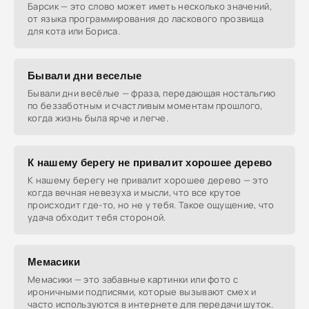
Барсик — это слово может иметь несколько значений,
от языка программирования до ласкового прозвища
для кота или Бориса.
Бывали дни веселые
Бывали дни весёлые — фраза, передающая ностальгию
по беззаботным и счастливым моментам прошлого,
когда жизнь была ярче и легче.
К нашему берегу не привалит хорошее дерево
К нашему берегу не привалит хорошее дерево — это
когда вечная невезуха и мысли, что все крутое
происходит где-то, но не у тебя. Такое ощущение, что
удача обходит тебя стороной.
Мемасики
Мемасики — это забавные картинки или фото с
ироничными подписями, которые вызывают смех и
часто используются в интернете для передачи шуток.