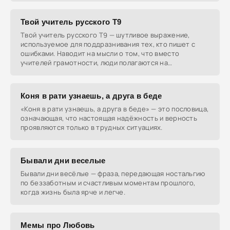
Твой учитель русского Т9
Твой учитель русского Т9 — шутливое выражение,
используемое для поддразнивания тех, кто пишет с
ошибками. Наводит на мысли о том, что вместо
учителей грамотности, люди полагаются на
автокоррекцию Т9.
Коня в рати узнаешь, а друга в беде
«Коня в рати узнаешь, а друга в беде» — это пословица,
означающая, что настоящая надёжность и верность
проявляются только в трудных ситуациях.
Бывали дни веселые
Бывали дни весёлые — фраза, передающая ностальгию
по беззаботным и счастливым моментам прошлого,
когда жизнь была ярче и легче.
Мемы про Любовь