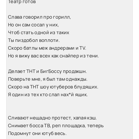
Театр готов
Слава говорил про горилл,
Но он сам сосал у них,
Чтоб стать одной из таких
Ты пиздобол воплоти.
Скоро батлы меж андрерами и TV.
Но я вижу вас всех как снайпер из тени.
Делает ТНТ и БигБоссу продакшн.
Поверьте мне, я был там однажды.
Скоро на ТНТ шоу ютуберов блудящих.
Я один из тех кто слал нах*й ящик.
Сливают нещадно протест, хапая кэш.
Снимает босса ТВ, реп площадка, теперь
Подомнут они ютуб весь.