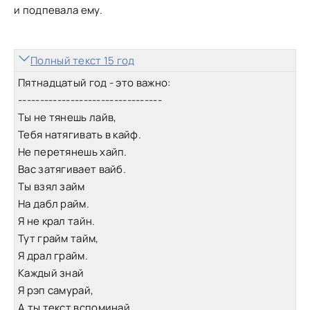
и подпевала ему.
Полный текст 15 год
Пятнадцатый год - это важно:
---------------------------------
Ты не тянешь лайв,
Тебя натягивать в кайф.
Не перетянешь хайп.
Вас затягивает вайб.
Ты взял займ
На дабл райм.
Я не крал тайн.
Тут грайм тайм,
Я драл грайм.
Каждый знай
Я рэп самурай,
А ты текст вспоминай.