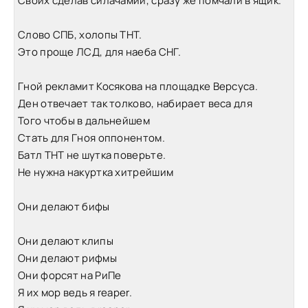
Своих сделав силачамии, сразу же помчали в ящик.
Слово СПБ, холопы ТНТ.
Это проще ЛСД, для наеба СНГ.
Гной рекламит Косякова на площадке Версуса.
Ден отвечает так толково, набирает веса для
Того чтобы в дальнейшем
Стать для Гноя оппонентом.
Батл ТНТ не шутка поверьте.
Не нужна накуртка хитрейшим
Они делают бифы
Они делают клипы
Они делают рифмы
Они форсят на РиПе
Я их мор ведь я reaper.