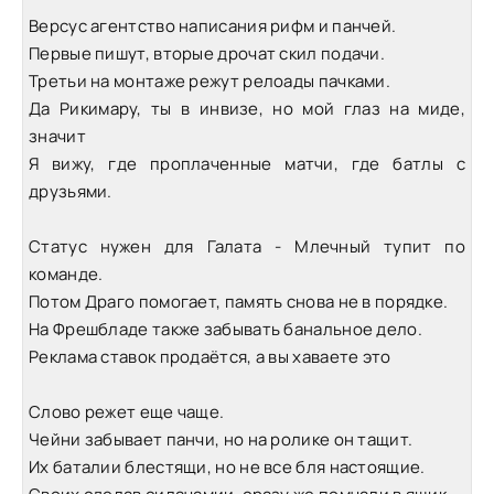
Версус агентство написания рифм и панчей.
Первые пишут, вторые дрочат скил подачи.
Третьи на монтаже режут релоады пачками.
Да Рикимару, ты в инвизе, но мой глаз на миде,
значит
Я вижу, где проплаченные матчи, где батлы с
друзьями.
Статус нужен для Галата - Млечный тупит по
команде.
Потом Драго помогает, память снова не в порядке.
На Фрешбладе также забывать банальное дело.
Реклама ставок продаётся, а вы хаваете это
Слово режет еще чаще.
Чейни забывает панчи, но на ролике он тащит.
Их баталии блестящи, но не все бля настоящие.