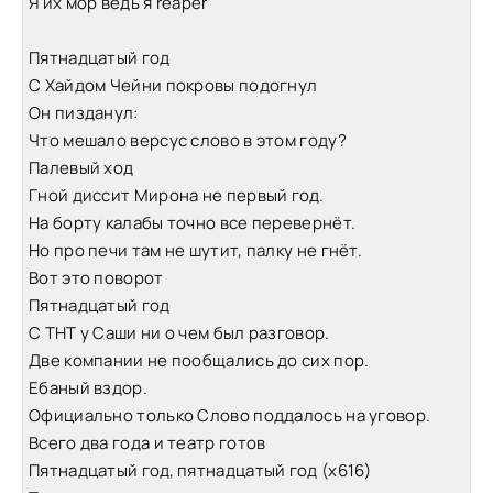
Я их мор ведь я reaper
Пятнадцатый год
С Хайдом Чейни покровы подогнул
Он пизданул:
Что мешало версус слово в этом году?
Палевый ход
Гной диссит Мирона не первый год.
На борту калабы точно все перевернёт.
Но про печи там не шутит, палку не гнёт.
Вот это поворот
Пятнадцатый год
С ТНТ у Саши ни о чем был разговор.
Две компании не пообщались до сих пор.
Ебаный вздор.
Официально только Слово поддалось на уговор.
Всего два года и театр готов
Пятнадцатый год, пятнадцатый год (x616)