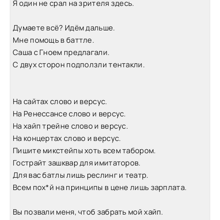
Я один не срал на зрителя здесь.
Думаете всё? Идём дальше.
Мне помощь в баттле.
Саша с Гноем предлагали.
С двух сторон подползли тентакли.
На сайтах слово и версус.
На Ренессансе слово и версус.
На хайп трейне слово и версус.
На концертах слово и версус.
Пишите микстейпы хоть всем табором.
Гострайт зашквар для имитаторов.
Для вас батлы лишь реслинг и театр.
Всем пох*й на принципы в цене лишь зарплата.
Вы позвали меня, чтоб забрать мой хайп.