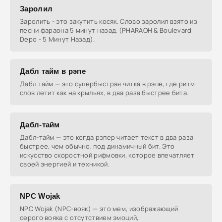
Заролил
Заролить - это закутить косяк. Слово заролил взято из
песни фараона 5 минут назад. (PHARAOH & Boulevard
Depo - 5 Минут Назад).
Дабл тайм в рэпе
Дабл тайм — это супербыстрая читка в рэпе, где ритм
слов летит как на крыльях, в два раза быстрее бита.
Дабл-тайм
Дабл-тайм — это когда рэпер читает текст в два раза
быстрее, чем обычно, под динамичный бит. Это
искусство скоростной рифмовки, которое впечатляет
своей энергией и техникой.
NPC Wojak
NPC Wojak (NPC-вояк) — это мем, изображающий
серого вояка с отсутствием эмоций,