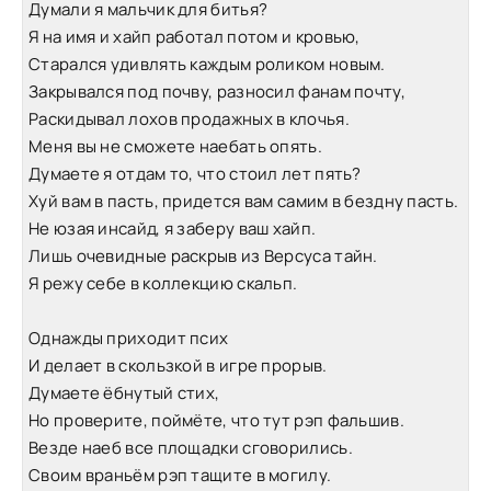
Думали я мальчик для битья?
Я на имя и хайп работал потом и кровью,
Старался удивлять каждым роликом новым.
Закрывался под почву, разносил фанам почту,
Раскидывал лохов продажных в клочья.
Меня вы не сможете наебать опять.
Думаете я отдам то, что стоил лет пять?
Хуй вам в пасть, придется вам самим в бездну пасть.
Не юзая инсайд, я заберу ваш хайп.
Лишь очевидные раскрыв из Версуса тайн.
Я режу себе в коллекцию скальп.
Однажды приходит псих
И делает в скользкой в игре прорыв.
Думаете ёбнутый стих,
Но проверите, поймёте, что тут рэп фальшив.
Везде наеб все площадки сговорились.
Своим враньём рэп тащите в могилу.