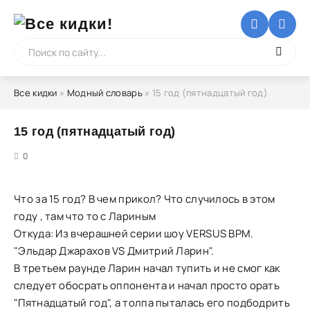
Все кидки
»
Модный словарь
» 15 год (пятнадцатый год)
15 год (пятнадцатый год)
5
0
Что за 15 год? В чем прикол? Что случилось в этом
году , там что то с Лариным
Откуда: Из вчерашней серии шоу VERSUS BPM.
"Эльдар Джарахов VS Дмитрий Ларин".
В третьем раунде Ларин начал тупить и не смог как
следует обосрать оппонента и начал просто орать
"Пятнадцатый год", а толпа пыталась его подбодрить