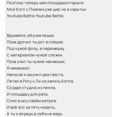
Поэтому теперь моя площадка открыта.
Мой бэтл с Ликеем уже щас не в скрытых
Youtube Battle Youtube Battle
Вдумайся, ебучая пешка.
Пока дрочил ты рот в спешке.
Под чужой флоу, в перемешку
С материалом чужой слежки.
Пока учил ты чужие насмешки,
Я немешкал.
Написал и выучил два текста,
Летал в Ригу к Ли на запись бэтла,
Создал студию из пепла,
И площадку для рэпа,
Снял в шоу своём мэтров,
И всё это за пять недель,
А ты и впредь в себя не верь.