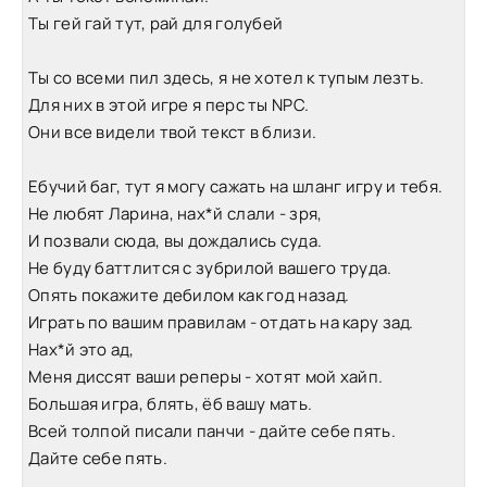
Ты гей гай тут, рай для голубей
Ты со всеми пил здесь, я не хотел к тупым лезть.
Для них в этой игре я перс ты NPC.
Они все видели твой текст в близи.
Ебучий баг, тут я могу сажать на шланг игру и тебя.
Не любят Ларина, нах*й слали - зря,
И позвали сюда, вы дождались суда.
Не буду баттлится с зубрилой вашего труда.
Опять покажите дебилом как год назад.
Играть по вашим правилам - отдать на кару зад.
Нах*й это ад,
Меня диссят ваши реперы - хотят мой хайп.
Большая игра, блять, ёб вашу мать.
Всей толпой писали панчи - дайте себе пять.
Дайте себе пять.