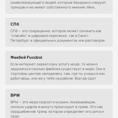
символизирующего людей, которые бездумно следуют
трендам и не имеют собственного мнения. Мем
намекает на концепцию
СПб
СПб — это сокращение, которое может означать как
"спасибо" в цифровой переписке, так и Санкт-
Петербург в официальных документах или разговорах.
Факбой Fuccboi
Если интернет оказал одну услугу моде, то можно
задуматься сколько факбоев существует в мире. Они в
торговом центре неподалеку, там, где ты учишься или
работаешь, или же у тебя на районе. Всегда одет
BPM
BPM — это мера скорости музыки, показывающая,
сколько ударов в минуту происходит в треке. Это как
сердцебиение трека, которое определяет его ритм и
темп.