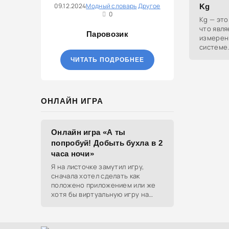
09.12.2024
Модный словарь
Другое
Kg
0
Kg — это
что явл
Паровозик
измерен
системе
ЧИТАТЬ ПОДРОБНЕЕ
ОНЛАЙН ИГРА
Онлайн игра «А ты
попробуй! Добыть бухла в 2
часа ночи»
Я на листочке замутил игру,
сначала хотел сделать как
положено приложением или же
хотя бы виртуальную игру на
ютубе, но решил отделаться
html и фотками, зато играть
можно даже на каком-нибудь