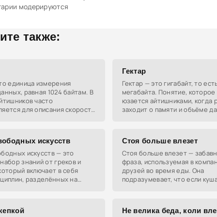
тарии модерируются
ите также:
Гектар
это единица измерения
Гектар — это гигабайт, то ест
анных, равная 1024 байтам. В
мегабайта. Понятие, которое
айтишников часто
юзается айтишниками, когда 
яется для описания скорости
заходит о памяти и объёме д
 или размера файлов.
вободных искусств
Стоя больше влезет
ободных искусств — это
Стоя больше влезет — забав
набор знаний от греков и
фраза, используемая в компа
который включает в себя
друзей во время еды. Она
сциплин, разделённых на
подразумевает, что если куша
 и математические. Это как
то можно съесть больше, чем
выков, который прокачивает
 кепкой
Не велика беда, коли вле