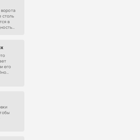
в ворота
е столь
тся в
дность
о нет
ых
это
ает
ли его
Оно
е
столько
овки
чтобы
о