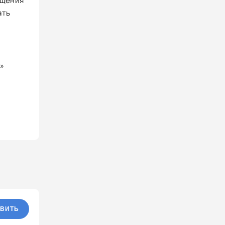
бщения
ать
!»
ВИТЬ