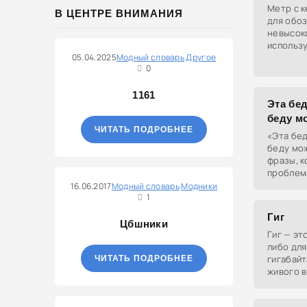
Метр с 
В ЦЕНТРЕ ВНИМАНИЯ
для обо
невысоко
использу
05.04.2025
Модный словарь
Другое
0
1161
Эта бед
беду м
ЧИТАТЬ ПОДРОБНЕЕ
«Эта бед
беду мож
фразы, к
проблема
сильно п
16.06.2017
Модный словарь
Модники
1
драмати
Гиг
Цбшники
Гиг — э
либо для
гигабайт
ЧИТАТЬ ПОДРОБНЕЕ
живого в
активно 
среде и 