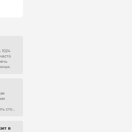
ь 1024
 часто
речь
анных.
ная
нии
ть стоя,
 сидя.
зет в