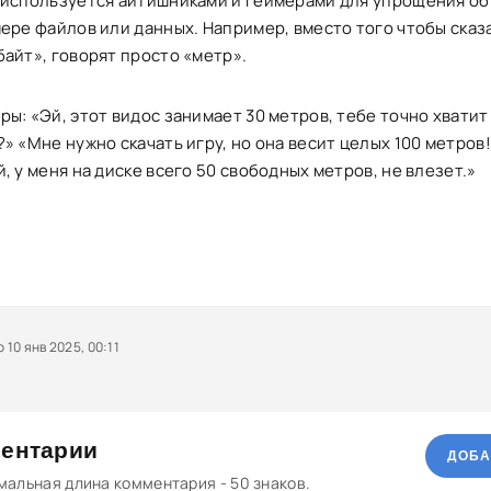
 используется айтишниками и геймерами для упрощения о
мере файлов или данных. Например, вместо того чтобы сказ
байт», говорят просто «метр».
ы: «Эй, этот видос занимает 30 метров, тебе точно хватит
» «Мне нужно скачать игру, но она весит целых 100 метров
, у меня на диске всего 50 свободных метров, не влезет.»
10 янв 2025, 00:11
ентарии
ДОБА
альная длина комментария - 50 знаков.