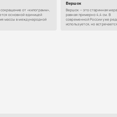
Вершок
 сокращение от «килограмм»,
Вершок — это старинная мера
яется основной единицей
равная примерно 4,4 см. В
ия массы в международной
современной России уже ред
.
используется, но встречается 
среде для обозначения стое
размеров.