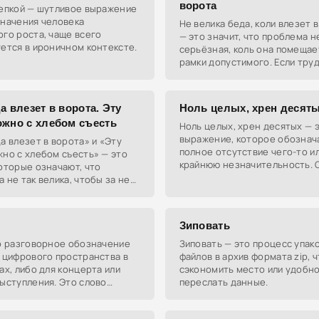
ворота
кепкой — шутливое выражение
значения человека
Не велика беда, коли влезет 
го роста, чаще всего
— это значит, что проблема н
ется в ироничном контексте.
серьёзная, коль она помещае
рамки допустимого. Если тру
не выбивается за пределы, т
смысла паниковать.
а влезет в ворота. Эту
Ноль целых, хрен десят
ожно с хлебом съесть
Ноль целых, хрен десятых — 
выражение, которое обознач
а влезет в ворота» и «Эту
полное отсутствие чего-то и
но с хлебом съесть» — это
крайнюю незначительность. 
оторые означают, что
используется в ситуациях, гд
 не так велика, чтобы за неё
результат или количество на
ереживать. Они учат не
малы, что
зировать мелочи и решать их
Зиповать
то разговорное обозначение
Зиповать — это процесс упак
 цифрового пространства в
файлов в архив формата zip, 
ах, либо для концерта или
сэкономить место или удобн
ыступления. Это слово
переслать данные.
используется в айтишной
среди музыкантов.