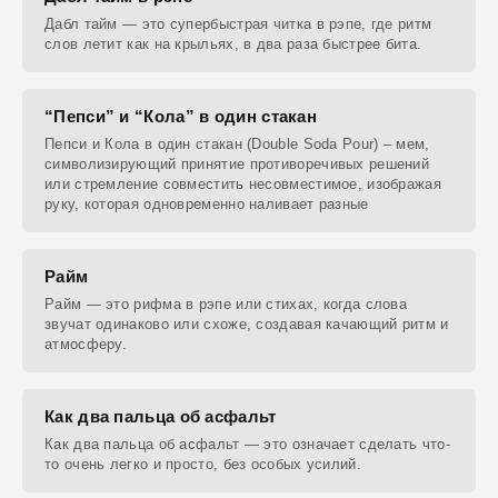
Дабл тайм — это супербыстрая читка в рэпе, где ритм
слов летит как на крыльях, в два раза быстрее бита.
“Пепси” и “Кола” в один стакан
Пепси и Кола в один стакан (Double Soda Pour) – мем,
символизирующий принятие противоречивых решений
или стремление совместить несовместимое, изображая
руку, которая одновременно наливает разные
Райм
Райм — это рифма в рэпе или стихах, когда слова
звучат одинаково или схоже, создавая качающий ритм и
атмосферу.
Как два пальца об асфальт
Как два пальца об асфальт — это означает сделать что-
то очень легко и просто, без особых усилий.