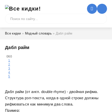
Все кидки
»
Модный словарь
» Дабл райм
Дабл райм
0
60
1
2
3
4
5
Дабл райм (от англ. double rhyme) - двойная рифма.
Структура рэп-текста, когда в одной строке должны
рифмоваться как минимум два слова.
Пример: