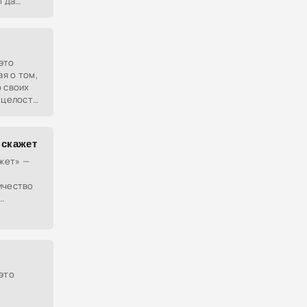
гда
ий.
это
я о том,
о своих
 целости
еждение
 скажет
ажет» —
ичество
олитвы
это