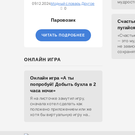
мудрость
09.12.2024
Модный словарь
Другое
выбирает
0
и стабил
Паровозик
Счастью
пугайс
«Счастью
ЧИТАТЬ ПОДРОБНЕЕ
— это му
не завис
сохранят
идёт как
ОНЛАЙН ИГРА
когда жи
Онлайн игра «А ты
попробуй! Добыть бухла в 2
часа ночи»
Я на листочке замутил игру,
сначала хотел сделать как
положено приложением или же
хотя бы виртуальную игру на
ютубе, но решил отделаться
html и фотками, зато играть
можно даже на каком-нибудь