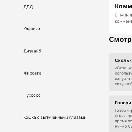
Комм
ДДД
Миним
коммен
Клёвски
Смотр
Дизвайб
Скольк
«Сколько
Жировка
использу
изнурит
ситуаций
сталкива
к девяти
Пухосос
Говори
Говори к
фраза дл
Кошка с выпученными глазами
время по
нужно б
без лишн