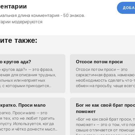
ентарии
ДОБА
альная длина комментария - 50 знаков.
тарии модерируются
ите также:
о кругов ада?
Отсоси потом проси
 кругов ада?» — это фраза,
Отсоси потом проси — это
емая для описания трудных,
саркастичная фраза, намекаю
ельных или неприятных
необходимость сделать что-т
, с которыми приходится
обмен на просьбу, чаще всего
ться человеку. Она отсылает
грубой или ироничной форме.
 кругам ада из
 кратко. Проси мало
Бог не как свой брат прос
поможет
ратко. Проси мало — это
я тех, кто не любит тратить
«Бог не как свой брат проси, 
пусту. Используется, когда
поможет» — это о том, что п
ыстро и чётко донести мысль
свыше отличается от помощи
их слов.