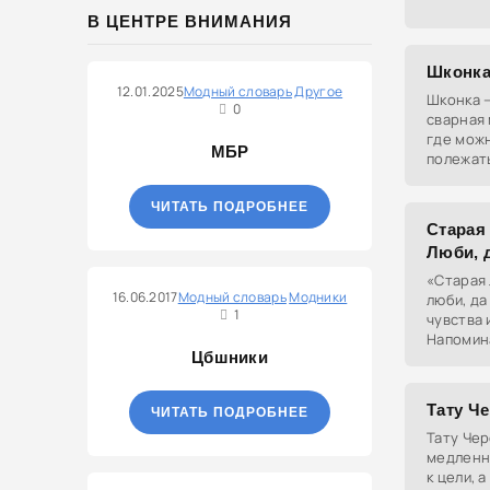
В ЦЕНТРЕ ВНИМАНИЯ
Шконк
12.01.2025
Модный словарь
Другое
Шконка —
0
сварная 
где можн
МБР
полежат
ЧИТАТЬ ПОДРОБНЕЕ
Старая
Люби, 
«Старая 
16.06.2017
Модный словарь
Модники
люби, да
1
чувства 
Напомин
Цбшники
могут ос
Тату Ч
ЧИТАТЬ ПОДРОБНЕЕ
Тату Чер
медленн
к цели, 