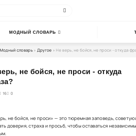
МОДНЫЙ СЛОВАРЬ
Модный словарь
»
Другое
» Не верь, не бойся, не проси - откуда фр
верь, не бойся, не проси - откуда
за?
4
16
5
0
ерь, не бойся, не проси» — это тюремная заповедь, совету
ать доверия, страха и просьб, чтобы оставаться независим
ым.