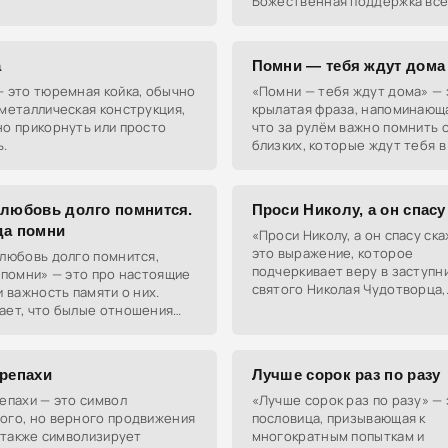
Божественная поддержка все
приходит вовремя и без услов
а
Помни — тебя ждут дома
 это тюремная койка, обычно
«Помни — тебя ждут дома» — 
металлическая конструкция,
крылатая фраза, напоминающа
о прикорнуть или просто
что за рулём важно помнить 
ь.
близких, которые ждут тебя в
и сохранности. Это предупр
против лихачества и
 любовь долго помнится.
Проси Николу, а он спасу
да помни
«Проси Николу, а он спасу ск
это выражение, которое
любовь долго помнится,
подчеркивает веру в заступн
 помни» — это про настоящие
святого Николая Чудотворца,
и важность памяти о них.
способного передать твои м
ает, что былые отношения
Богу.
таваться с нами навсегда.
ерепахи
Лучше сорок раз по разу
епахи — это символ
«Лучше сорок раз по разу» — 
ого, но верного продвижения
пословица, призывающая к
а также символизирует
многократным попыткам и