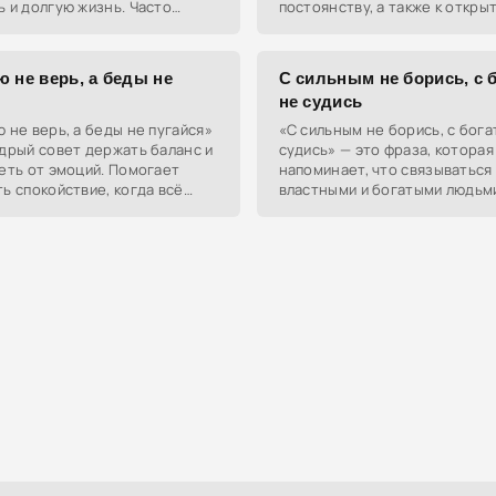
 и долгую жизнь. Часто
постоянству, а также к откры
ся теми, кто ценит терпение
новым вызовам и опытам в жи
ьность.
 не верь, а беды не
С сильным не борись, с 
я
не судись
 не верь, а беды не пугайся»
«С сильным не борись, с бог
дрый совет держать баланс и
судись» — это фраза, которая
еть от эмоций. Помогает
напоминает, что связываться
ь спокойствие, когда всё
властными и богатыми людьм
 по маслу, и не паниковать,
дороже. Лучше держаться по
знь даёт лимоны.
от их разборок.