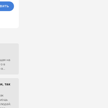
ВИТЬ
щая на
о в
 в
и, так
так
омощь
 людей.