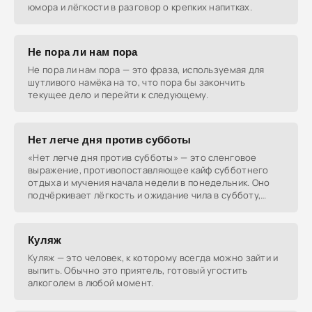
юмора и лёгкости в разговор о крепких напитках.
Не пора ли нам пора
Не пора ли нам пора — это фраза, используемая для
шутливого намёка на то, что пора бы закончить
текущее дело и перейти к следующему.
Нет легче дня против субботы
«Нет легче дня против субботы» — это сленговое
выражение, противопоставляющее кайф субботнего
отдыха и мучения начала недели в понедельник. Оно
подчёркивает лёгкость и ожидание чила в субботу,
когда
Куляж
Куляж — это человек, к которому всегда можно зайти и
выпить. Обычно это приятель, готовый угостить
алкоголем в любой момент.