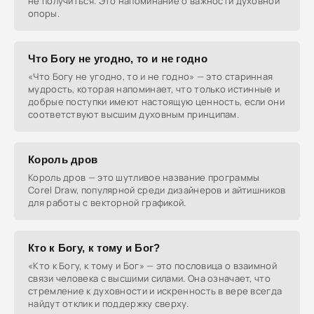
не получиться. Это напоминание о важности духовной
опоры.
Что Богу не угодно, то и не годно
«Что Богу не угодно, то и не годно» — это старинная
мудрость, которая напоминает, что только истинные и
добрые поступки имеют настоящую ценность, если они
соответствуют высшим духовным принципам.
Король дров
Король дров — это шутливое название программы
Corel Draw, популярной среди дизайнеров и айтишников
для работы с векторной графикой.
Кто к Богу, к тому и Бог?
«Кто к Богу, к тому и Бог» — это пословица о взаимной
связи человека с высшими силами. Она означает, что
стремление к духовности и искренность в вере всегда
найдут отклик и поддержку сверху.