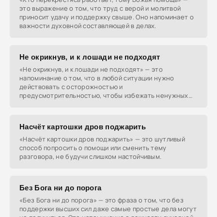
это выражение о том, что труд с верой и молитвой
приносит удачу и поддержку свыше. Оно напоминает о
важности духовной составляющей в делах.
Не окрикнув, и к лошади не подходят
«Не окрикнув, и к лошади не подходят» — это
напоминание о том, что в любой ситуации нужно
действовать с осторожностью и
предусмотрительностью, чтобы избежать ненужных
проблем и конфликтов.
Насчёт картошки дров поджарить
«Насчёт картошки дров поджарить» — это шутливый
способ попросить о помощи или сменить тему
разговора, не будучи слишком настойчивым.
Без Бога ни до порога
«Без Бога ни до порога» — это фраза о том, что без
поддержки высших сил даже самые простые дела могут