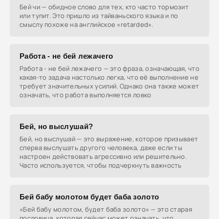
Бей чи — обидное слово для тех, кто часто тормозит
или тупит. Это пришло из тайваньского языка и по
смыслу похоже на английское «retarded».
Работа - не бей лежачего
Работа - не бей лежачего — это фраза, означающая, что
какая-то задача настолько легка, что её выполнение не
требует значительных усилий. Однако она также может
означать, что работа выполняется ловко
Бей, но выслушай?
Бей, но выслушай — это выражение, которое призывает
сперва выслушать другого человека, даже если ты
настроен действовать агрессивно или решительно.
Часто используется, чтобы подчеркнуть важность
Бей бабу молотом будет баба золото
«Бей бабу молотом, будет баба золото» — это старая
пословица, которая сейчас может означать, что