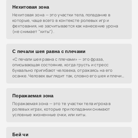
Нехитовая зона
Нехитовая зона — это участки тела, попадание в
которые, чаще всего в контексте ролевых игр и
фехтования, не засчитывается как нанесение урона
(не снимает "хиты").
С печали шея равна с плечами
«С печали шея равна с плечами» — это фраза,
описывающая состояние, когда грусть и стресс
буквально пригибают человека, отражаясь на его
осанке. Человек выглядит так, словно его шея и плечи
сливаются
Поражаемая зона
Поражаемая зона — это те участки тела игрока в
ролевых играх, которые при попадании снимают
условные жизненные очки, или хиты.
Бей чи