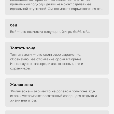
правильный подход к девушке может сделать её
идеальной спутницей. Смысл может варьироваться от
грубого
бей
Бей — это волчок из популярной игры бейблейд.
Топтать зону
Топтать зону — это сленговое выражение,
обозначающее отбывание срока в тюрьме.
Используется как среди заключенных, так и
охранников.
Жилая зона
Жилая зона — это место на ролевом полигоне, где
игроки устраивают палаточный лагерь для отдыха и
жизни вне игры.