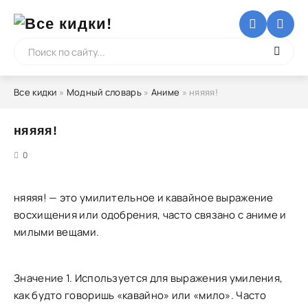
Все кидки
»
Модный словарь
»
Аниме
» няяяя!
няяяя!
5
0
няяяя! — это умилительное и кавайное выражение
восхищения или одобрения, часто связано с аниме и
милыми вещами.
Значение 1. Используется для выражения умиления,
как будто говоришь «кавайно» или «мило». Часто