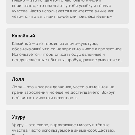
Няшно — это когда что-то настолько милое и
позитивное, что вызывает у тебя улыбку и тёплые
чувства. Часто используется в контексте аниме или
чего-то, что выглядит по-детски привлекательным.
Кавайный
Кавайный — это термин из аниме-культуры,
обозначающий что-то невероятно милое и прелестное.
Используется, чтобы описать одушевлённые и
неодушевлённые объекты, пробуждающие умиление и
симпатию.
Лоля
Лоля — это молодая девчонка, часто анимешная, на
грани взросления, но ещё не достигшая его. Вокруг
неё витают милота и невинность.
Уруру
Уруру — это слово, выражающее милоту и тёплые
чувства, часто используемое в аниме-сообществах.