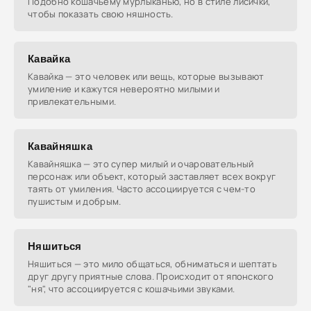
Подобно кошачьему мурлыканью, но в стиле лисички,
чтобы показать свою няшность.
Кавайка
Кавайка — это человек или вещь, которые вызывают
умиление и кажутся невероятно милыми и
привлекательными.
Кавайняшка
Кавайняшка — это супер милый и очаровательный
персонаж или объект, который заставляет всех вокруг
таять от умиления. Часто ассоциируется с чем-то
пушистым и добрым.
Няшиться
Няшиться — это мило общаться, обниматься и шептать
друг другу приятные слова. Происходит от японского
"ня", что ассоциируется с кошачьими звуками.