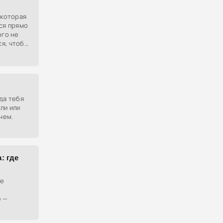
 которая
тся прямо
ого не
я, чтобы
которые
да тебя
ли или
чем.
: где
де
е —