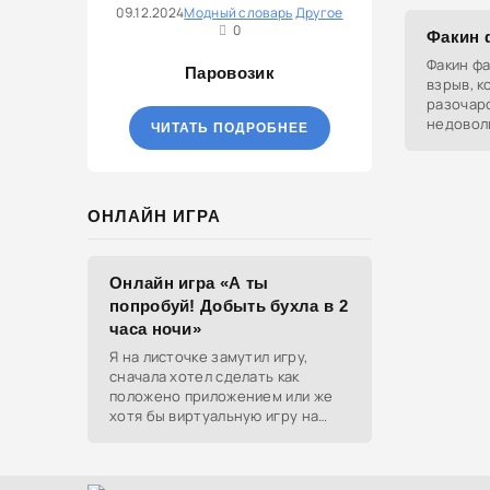
09.12.2024
Модный словарь
Другое
0
Факин 
Факин ф
Паровозик
взрыв, 
разочаро
недоволь
ЧИТАТЬ ПОДРОБНЕЕ
рода кри
так, как
ОНЛАЙН ИГРА
Онлайн игра «А ты
попробуй! Добыть бухла в 2
часа ночи»
Я на листочке замутил игру,
сначала хотел сделать как
положено приложением или же
хотя бы виртуальную игру на
ютубе, но решил отделаться
html и фотками, зато играть
можно даже на каком-нибудь