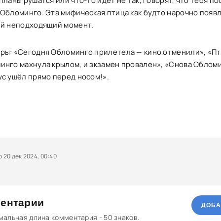
планы рушатся или что-то идёт не так, говорят, что тебя п
 Обломинго. Эта мифическая птица как будто нарочно появ
ый неподходящий момент.
ры: «Сегодня Обломинго прилетела — кино отменили», «Пт
инго махнула крылом, и экзамен провален», «Снова Облом
ус ушёл прямо перед носом!».
20 дек 2024, 00:40
ентарии
ДОБА
альная длина комментария - 50 знаков.