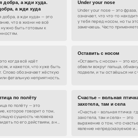
 добра, а жди худа.
Under your nose
обра, а жди худа
Under your nose — это фраза,
означает, что что-то находи
 добра, а жди худа» — это
у тебя перед носом, но ты эт
ние, что в жизни не всё
замечаешь. Часто применяетс
и нужно быть готовым к
указать на очевидные вещи, 
нностям.
упускаются из виду.
Оставить с носом
это когда всё идёт
«Оставить с носом» — это ког
сяк, и кажется, что хуже быть
обвели вокруг пальца, обману
т. Слово обозначает жёсткую
подвели, и ты остаёшься ни с 
или фатальную неприятность.
птица по полёту
Счастье – вольная птичка
захотела, там и села
ица по полёту — это
е, которое говорит о том,
«Счастье – вольная птичка: г
тоящую сущность человека
захотела, там и села» — это
идеть по его действиям, а не
выражение о том, что счасть
м или внешности.
явление непредсказуемое и
свободное, не поддающееся