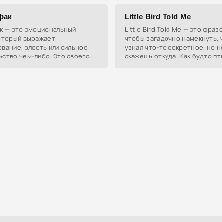
контролю и принуждению.
фак
Little Bird Told Me
ак — это эмоциональный
Little Bird Told Me — это фраз
который выражает
чтобы загадочно намекнуть, 
вание, злость или сильное
узнал что-то секретное, но н
ство чем-либо. Это своего
скажешь откуда. Как будто пт
к души, когда что-то идёт не
нашептала.
 хотелось бы.