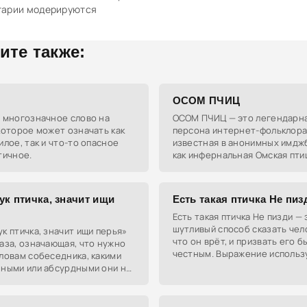
тарии модерируются
ите также:
ОСОМ ПЧИЦ
— многозначное слово на
ОСОМ ПЧИЦ — это легендарн
которое может означать как
персона интернет-фольклора
илое, так и что-то опасное
известная в анонимных имдж
тичное.
как инфернальная Омская пти
используется как символ
загадочности и тёмного юмор
сетевом общении.
ук птичка, значит ищи
Есть такая птичка Не пиз
Есть такая птичка Не пизди — 
шутливый способ сказать чел
к птичка, значит ищи перья»
что он врёт, и призвать его б
аза, означающая, что нужно
честным. Выражение использ
ловам собеседника, какими
когда собеседник явно начин
нными или абсурдными они ни
рассказывать небылицы.
, без доказательств и
ий.