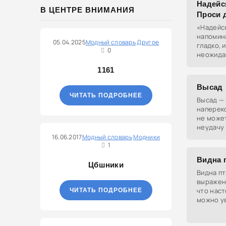
Надейся
В ЦЕНТРЕ ВНИМАНИЯ
Проси д
«Надейся
напомина
05.04.2025
Модный словарь
Другое
гладко, 
0
неожида
1161
Высад
ЧИТАТЬ ПОДРОБНЕЕ
Высад — 
напереко
не може
неудачу 
16.06.2017
Модный словарь
Модники
1
Видна 
Цбшники
Видна пт
выражени
что нас
ЧИТАТЬ ПОДРОБНЕЕ
можно ув
по слова