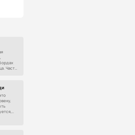
ая
,
бордах
ца. Часто
а в
ди
это
овеку,
ыть
уется,
ает