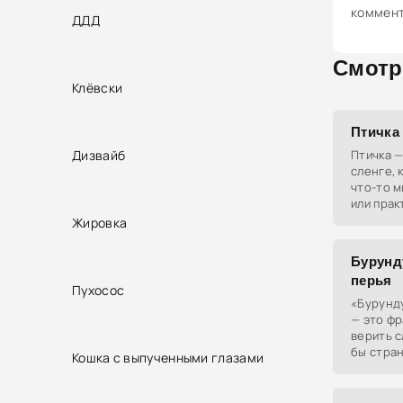
коммен
ДДД
Смотр
Клёвски
Птичка
Дизвайб
Птичка 
сленге, 
что-то м
или прак
Жировка
Бурунд
перья
Пухосос
«Бурунду
— это фр
верить с
бы стра
Кошка с выпученными глазами
казались
уточнен