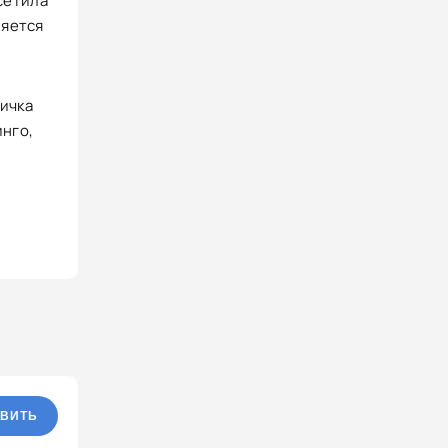
осетила
ляется
ичка
инго,
ВИТЬ