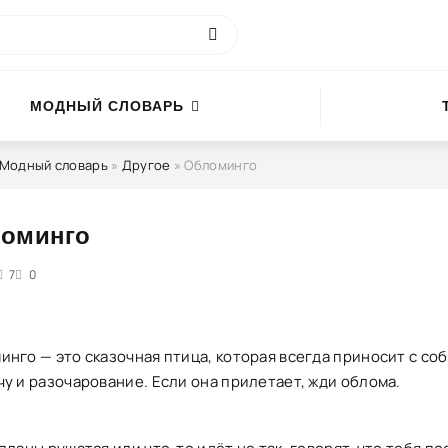
МОДНЫЙ СЛОВАРЬ
Модный словарь
»
Другое
» Обломинго
оминго
5
7
0
инго — это сказочная птица, которая всегда приносит с со
чу и разочарование. Если она прилетает, жди облома.