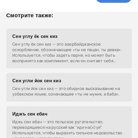
Смотрите также:
Сен углу ёк сен киз
Сен углу ёк сен киз — это азербайджанское
оскорбление, обозначающее «ты не пацан, ты девка».
Используется, чтобы задеть парня, но может быть
воспринято как комплимент, если он считает себя
таким.
Сен угли йок сен киз
Сен угли йок сен киз — это обидное высказывание на
узбекском языке, означающее «ты не мужик, а баба».
Иджъ сен ебач
Иджъ сен ебач — это польское ругательство,
переводящееся на русский как "иди на(х)уй".
Используется, чтобы выразить сильное недовольство