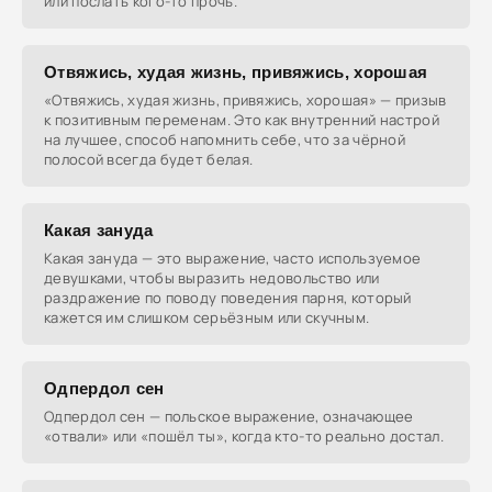
или послать кого-то прочь.
Отвяжись, худая жизнь, привяжись, хорошая
«Отвяжись, худая жизнь, привяжись, хорошая» — призыв
к позитивным переменам. Это как внутренний настрой
на лучшее, способ напомнить себе, что за чёрной
полосой всегда будет белая.
Какая зануда
Какая зануда — это выражение, часто используемое
девушками, чтобы выразить недовольство или
раздражение по поводу поведения парня, который
кажется им слишком серьёзным или скучным.
Одпердол сен
Одпердол сен — польское выражение, означающее
«отвали» или «пошёл ты», когда кто-то реально достал.