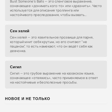
Bust Someone’s Balls — это сленговое выражение,
означающее «донимать кого-то» или «дразнить». Часто
используется для описания троллинга или
настойчивого преследования, чтобы вызвать
раздражение или
Сен хелей
Сен хелей — это язвительное прозвище для парня,
который мнит себя крутым, но его считают "не
пацаном", то есть намекают, что он ведёт себя как
девчонка.
Сигил
Сигил — это грубое выражение на казахском языке,
означающее «отвяжись», часто применяемое в ответ
на настойчивые и бесполезные просьбы.
НОВОЕ И НЕ ТОЛЬКО