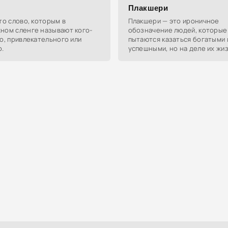
Плакшери
то слово, которым в
Плакшери — это ироничное
ном сленге называют кого-
обозначение людей, которые
о, привлекательного или
пытаются казаться богатыми 
о.
успешными, но на деле их жи
далека от роскоши.