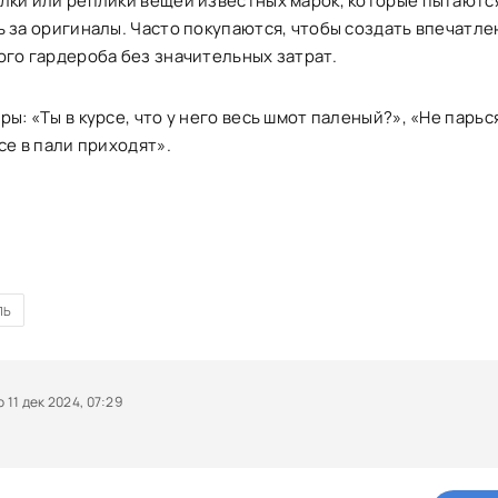
лки или реплики вещей известных марок, которые пытаютс
ь за оригиналы. Часто покупаются, чтобы создать впечатле
ого гардероба без значительных затрат.
ы: «Ты в курсе, что у него весь шмот паленый?», «Не парься
се в пали приходят».
ЛЬ
11 дек 2024, 07:29