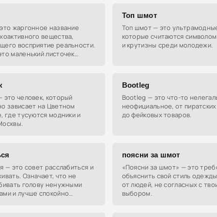
Топ шмот
 это жаргонное название
Топ шмот — это ультрамодны
хоактивного вещества,
которые считаются символом
щего восприятие реальности.
и крутизны среди молодежи.
это маленький листочек
 пропитанный веществом.
к
Bootleg
 это человек, который
Bootleg — это что-то нелегал
но зависает на Цветном
неофициальное, от пиратских
, где тусуются модники и
до фейковых товаров.
Москвы.
ься
поясни за шмот
я — это совет расслабиться и
«Поясни за шмот» — это тре
ивать. Означает, что не
объяснить свой стиль одежды
абивать голову ненужными
от людей, не согласных с тво
ами и лучше спокойно
выбором.
ситуацию.