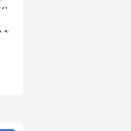
я
ние
, на