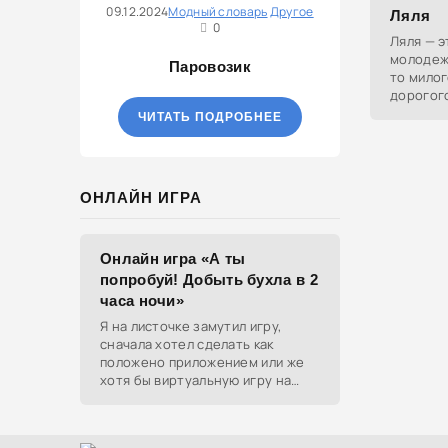
09.12.2024
Модный словарь
Другое
Ляля
0
Ляля — э
молодеж
Паровозик
то милог
дорогог
ЧИТАТЬ ПОДРОБНЕЕ
ОНЛАЙН ИГРА
Онлайн игра «А ты
попробуй! Добыть бухла в 2
часа ночи»
Я на листочке замутил игру,
сначала хотел сделать как
положено приложением или же
хотя бы виртуальную игру на
ютубе, но решил отделаться
html и фотками, зато играть
можно даже на каком-нибудь