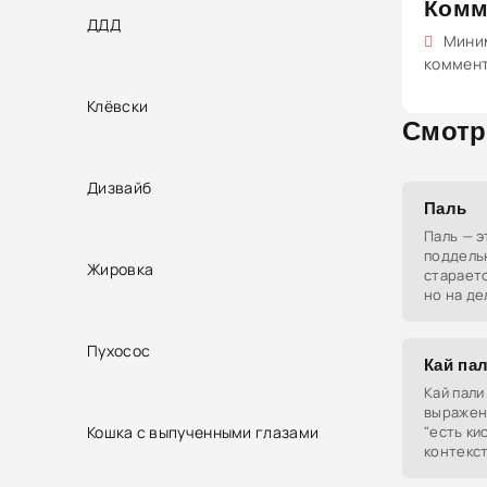
Комм
ДДД
Миним
коммен
Клёвски
Смотр
Дизвайб
Паль
Паль — 
поддель
Жировка
стараетс
но на де
Пухосос
Кай па
Кай пали
выражен
Кошка с выпученными глазами
"есть ки
контекс