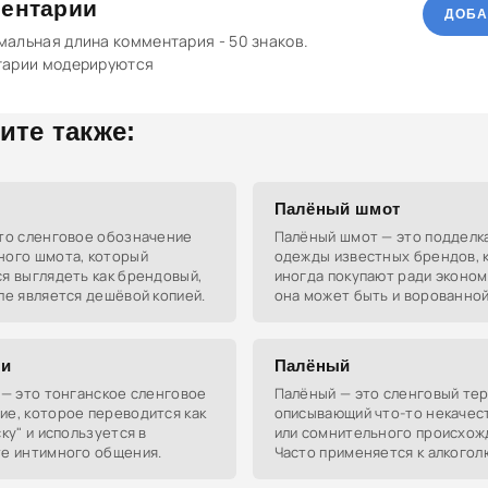
ентарии
ДОБА
альная длина комментария - 50 знаков.
тарии модерируются
ите также:
Палёный шмот
это сленговое обозначение
Палёный шмот — это подделк
ного шмота, который
одежды известных брендов, 
я выглядеть как брендовый,
иногда покупают ради эконом
ле является дешёвой копией.
она может быть и ворованной
чревато проблемами с законо
ли
Палёный
 — это тонганское сленговое
Палёный — это сленговый тер
ие, которое переводится как
описывающий что-то некачес
ску" и используется в
или сомнительного происхож
те интимного общения.
Часто применяется к алкогол
или бензину.