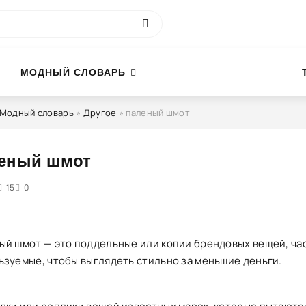
МОДНЫЙ СЛОВАРЬ
Модный словарь
»
Другое
» паленый шмот
еный шмот
4
15
5
0
ый шмот — это поддельные или копии брендовых вещей, ча
ьзуемые, чтобы выглядеть стильно за меньшие деньги.