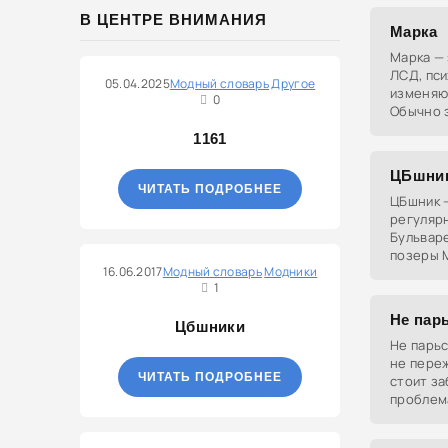
В ЦЕНТРЕ ВНИМАНИЯ
Марка
Марка —
ЛСД, пси
05.04.2025
Модный словарь
Другое
изменяю
0
Обычно 
бумаги,
1161
ЦБшни
ЧИТАТЬ ПОДРОБНЕЕ
ЦБшник —
регуляр
Бульваре
позеры 
16.06.2017
Модный словарь
Модники
1
Не пар
Цбшники
Не парьс
не переж
ЧИТАТЬ ПОДРОБНЕЕ
стоит з
проблем
принять 