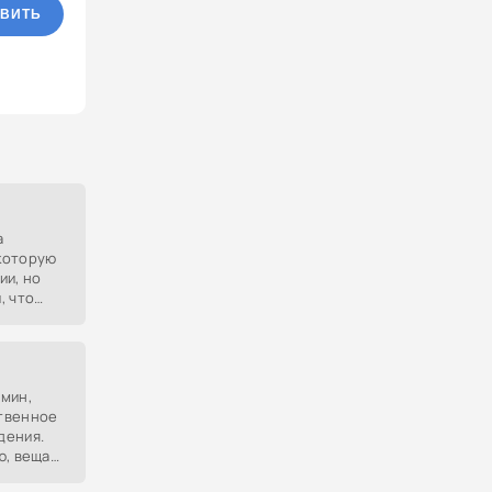
ВИТЬ
а
которую
ии, но
, что
м.
мин,
твенное
дения.
ю, вещам