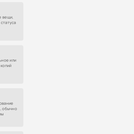
е вещи,
 статуса
ьное или
 копий
бование
, обычно
им