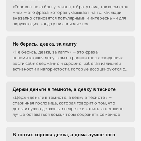
«Горевал, пока брагу сливал; а брагу слил, так всем стал
мил» — это фраза, которая указывает на то, как люди
внезапно становятся популярными и интересными для
окружающих, когда у них появляется
Не берись, девка, за лапту
«Не берись, девка, за лапту» — это фраза,
напоминающая девушкам о традиционных ожиданиях
вести себя сдержанно и скромно, избегая излишней
активности и напористости, которые ассоциируются с
мужскими
Держи деньги в темноте, а девку в тесноте
«Держи деньги в темноте, а девку в тесноте» —
старинная пословица, которая говорит о том, что
деньги нужно держать в секрете и копить, а женщине
лучше оставаться дома, чтобы сохранять семейное
В гостях хороша девка, а дома лучше того