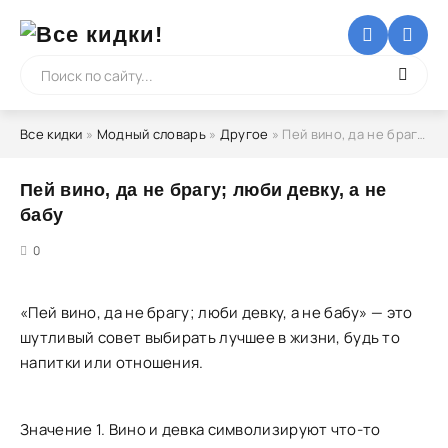
Все кидки
»
Модный словарь
»
Другое
» Пей вино, да не брагу; люби девку, а не бабу
Пей вино, да не брагу; люби девку, а не
бабу
5
0
«Пей вино, да не брагу; люби девку, а не бабу» — это
шутливый совет выбирать лучшее в жизни, будь то
напитки или отношения.
Значение 1. Вино и девка символизируют что-то