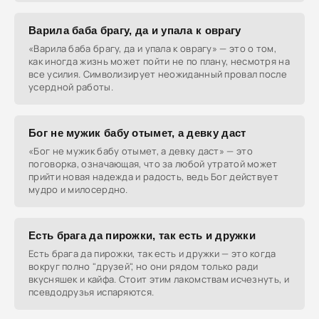
Варила баба брагу, да и упала к оврагу
«Варила баба брагу, да и упала к оврагу» — это о том,
как иногда жизнь может пойти не по плану, несмотря на
все усилия. Символизирует неожиданный провал после
усердной работы.
Бог не мужик бабу отымет, а девку даст
«Бог не мужик бабу отымет, а девку даст» — это
поговорка, означающая, что за любой утратой может
прийти новая надежда и радость, ведь Бог действует
мудро и милосердно.
Есть брага да пирожки, так есть и дружки
Есть брага да пирожки, так есть и дружки — это когда
вокруг полно "друзей", но они рядом только ради
вкусняшек и кайфа. Стоит этим лакомствам исчезнуть, и
псевдодрузья испаряются.